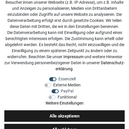
Besucher:innen unserer Webseite (z.B. IP-Adresse), um z.B. Inhalte
Online Retourenservice
und Anzeigen zu personalisieren, Medien von Drittanbietern
einzubinden oder Zugriffe auf unsere Website zu analysieren. Die
Kontakt
Datenverarbeitung erfolgt erst durch gesetzte Cookies. Wir teilen
diese Daten mit Dritten, die wir in den Einstellungen benennen.
info@dachdecker-shop.de
Die Datenverarbeitung kann mit Einwilligung oder aufgrund eines
berechtigten Interesses erfolgen. Die Zustimmung kann erteilt oder
+49 3501 507295
abgelehnt werden. Es besteht das Recht, nicht einzuwilligen und die
Montag - Freitag, 08:00 - 16:00
Einwilligung zu einem späteren Zeitpunkt zu ändern oder zu
widerrufen. Beachten Sie unser
Impressum
und weitere Hinweise
Anrufe aus dem dt. Festnetz zum Ortstarif, Preise aus dem
zur Verwendung personenbezogener Daten in unserer
Daten­schutz­
Mobilfunknetz ggf. abweichend (abhängig vom Provider).
erklärung
.
Essenziell
Externe Medien
PayPal
Funktional
Weitere Einstellungen
Alle akzeptieren