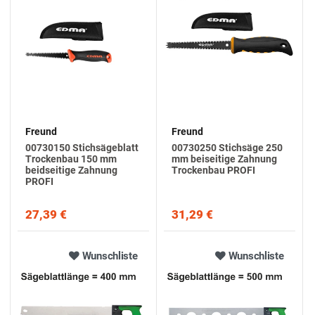
L
E
E
E
I
I
R
S
T
Freund
Freund
00730150 Stichsägeblatt
00730250 Stichsäge 250
Trockenbau 150 mm
mm beiseitige Zahnung
beidseitige Zahnung
Trockenbau PROFI
PROFI
27,39 €
31,29 €
Wunschliste
Wunschliste