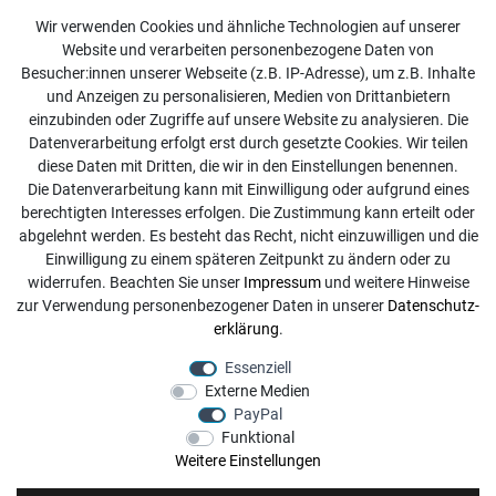
Kundenservice
Wir verwenden Cookies und ähnliche Technologien auf unserer
Website und verarbeiten personenbezogene Daten von
Kontakt
Besucher:innen unserer Webseite (z.B. IP-Adresse), um z.B. Inhalte
Online Retourenservice
und Anzeigen zu personalisieren, Medien von Drittanbietern
einzubinden oder Zugriffe auf unsere Website zu analysieren. Die
Kontakt
Datenverarbeitung erfolgt erst durch gesetzte Cookies. Wir teilen
diese Daten mit Dritten, die wir in den Einstellungen benennen.
info@dachdecker-shop.de
Die Datenverarbeitung kann mit Einwilligung oder aufgrund eines
berechtigten Interesses erfolgen. Die Zustimmung kann erteilt oder
+49 3501 507295
abgelehnt werden. Es besteht das Recht, nicht einzuwilligen und die
Montag - Freitag, 08:00 - 16:00
Einwilligung zu einem späteren Zeitpunkt zu ändern oder zu
widerrufen. Beachten Sie unser
Impressum
und weitere Hinweise
Anrufe aus dem dt. Festnetz zum Ortstarif, Preise aus dem
zur Verwendung personenbezogener Daten in unserer
Daten­schutz­
Mobilfunknetz ggf. abweichend (abhängig vom Provider).
erklärung
.
Essenziell
Externe Medien
PayPal
Funktional
Weitere Einstellungen