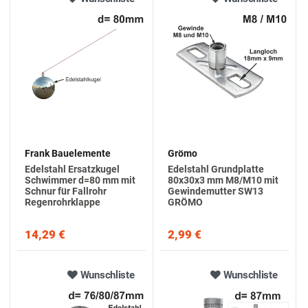
L
E
E
I
SS
S
E
I
I
A
E
E
R
S
T
L
R
Frank Bauelemente
Grömo
Edelstahl Ersatzkugel
Edelstahl Grundplatte
Schwimmer d=80 mm mit
80x30x3 mm M8/M10 mit
Schnur für Fallrohr
Gewindemutter SW13
Regenrohrklappe
GRÖMO
14,29 €
2,99 €
Wunschliste
Wunschliste