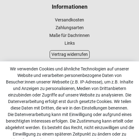
Informationen
Versandkosten
Zahlungsarten
Maße für Dachrinnen
Links
Vertrag widerrufen
Kundenservice
Wir verwenden Cookies und ähnliche Technologien auf unserer
Website und verarbeiten personenbezogene Daten von
Kontakt
Besucher:innen unserer Webseite (z.B. IP-Adresse), um z.B. Inhalte
Online Retourenservice
und Anzeigen zu personalisieren, Medien von Drittanbietern
einzubinden oder Zugriffe auf unsere Website zu analysieren. Die
Kontakt
Datenverarbeitung erfolgt erst durch gesetzte Cookies. Wir teilen
diese Daten mit Dritten, die wir in den Einstellungen benennen.
info@dachdecker-shop.de
Die Datenverarbeitung kann mit Einwilligung oder aufgrund eines
berechtigten Interesses erfolgen. Die Zustimmung kann erteilt oder
+49 3501 507295
abgelehnt werden. Es besteht das Recht, nicht einzuwilligen und die
Montag - Freitag, 08:00 - 16:00
Einwilligung zu einem späteren Zeitpunkt zu ändern oder zu