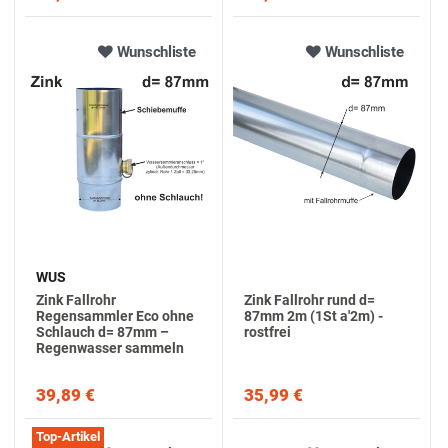
Wunschliste
Wunschliste
WUS
Zink Fallrohr
Zink Fallrohr rund d=
Regensammler Eco ohne
87mm 2m (1St a'2m) -
Schlauch d= 87mm –
rostfrei
Regenwasser sammeln
39,89 €
35,99 €
Top-Artikel