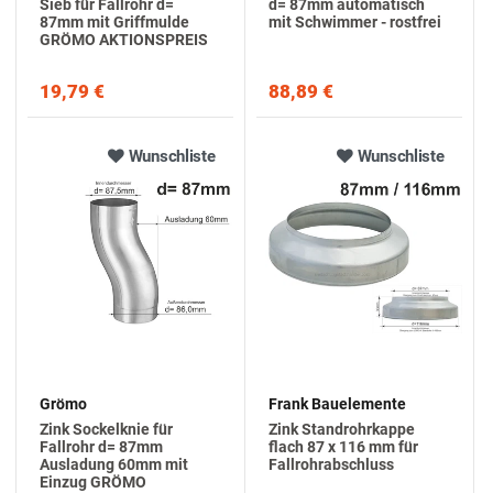
Sieb für Fallrohr d=
d= 87mm automatisch
87mm mit Griffmulde
mit Schwimmer - rostfrei
GRÖMO AKTIONSPREIS
19,79 €
88,89 €
Wunschliste
Wunschliste
Grömo
Frank Bauelemente
Zink Sockelknie für
Zink Standrohrkappe
Fallrohr d= 87mm
flach 87 x 116 mm für
Ausladung 60mm mit
Fallrohrabschluss
Einzug GRÖMO