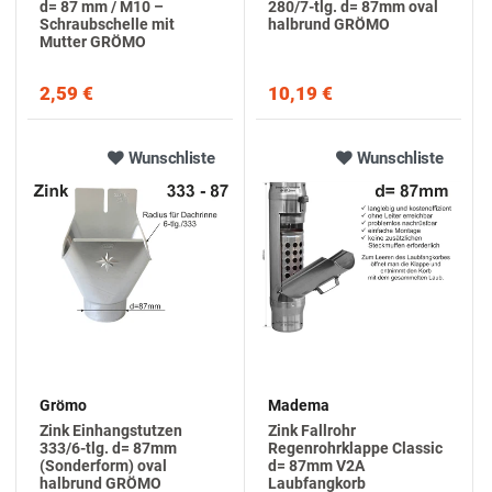
d= 87 mm / M10 –
280/7-tlg. d= 87mm oval
Schraubschelle mit
halbrund GRÖMO
Mutter GRÖMO
2,59 €
10,19 €
Wunschliste
Wunschliste
Grömo
Madema
Zink Einhangstutzen
Zink Fallrohr
333/6-tlg. d= 87mm
Regenrohrklappe Classic
(Sonderform) oval
d= 87mm V2A
halbrund GRÖMO
Laubfangkorb