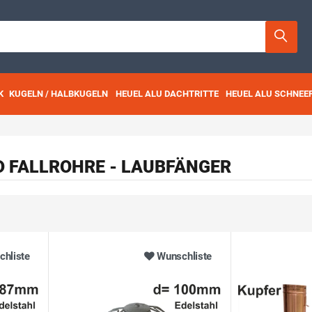
K
KUGELN / HALBKUGELN
HEUEL ALU DACHTRITTE
HEUEL ALU SCHNEE
D FALLROHRE
- LAUBFÄNGER
hliste
Wunschliste