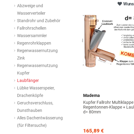
Wunsc
Abzweige und
Wasserverteiler
Standrohr und Zubehör
Fallrohrschellen
Wassersammler
Regenrohrklappen
Regenwassernutzung
Zink
Regenwassernutzung
Kupfer
Laubfänger
Lübke Wasserspeier,
Drachenköpfe
Madema
Kupfer Fallrohr Multiklappe
Geruchsverschluss,
Regentonnen-Klappe + Lau
Dunsthauben
d= 80mm
Alles Dachentwässerung
(für Filtersuche)
165,89 €