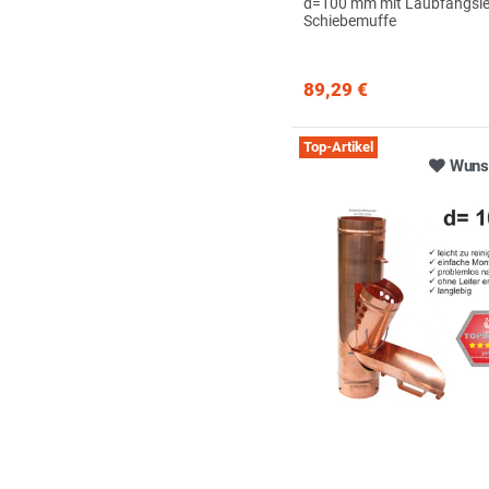
d=100 mm mit Laubfangsi
Schiebemuffe
89,29 €
Top-Artikel
Wunsc