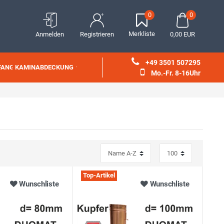
0
0
Merkliste
Anmelden
Registrieren
0,00 EUR
+49 3501 507295
FANG
KAMINABDECKUNG
Mo.-Fr. 8-16Uhr
Top-Artikel
Wunschliste
Wunschliste