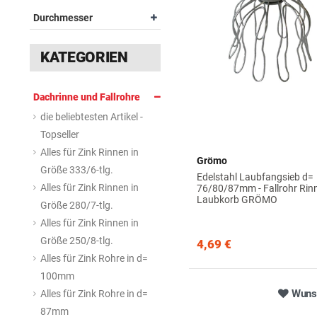
Durchmesser
l
e
e
i
s
e
i
i
a
e
KATEGORIEN
r
s
t
l
r
Dachrinne und Fallrohre
die beliebtesten Artikel -
Topseller
Alles für Zink Rinnen in
Grömo
Größe 333/6-tlg.
Edelstahl Laubfangsieb d=
Alles für Zink Rinnen in
76/80/87mm - Fallrohr Rin
Laubkorb GRÖMO
Größe 280/7-tlg.
Alles für Zink Rinnen in
Größe 250/8-tlg.
4,69 €
Alles für Zink Rohre in d=
100mm
Wunsc
Alles für Zink Rohre in d=
87mm