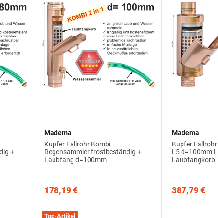
Madema
Madema
Kupfer Fallrohr Kombi
Kupfer Fallro
dig +
Regensammler frostbeständig +
L5 d=100mm La
Laubfang d=100mm
Laubfangkorb
178,19 €
387,79 €
Top-Artikel