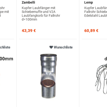
Zambelli
Lemp
rohr
Kupfer Laubfänger mit
Kupfer Laubfän
pe mit
Schiebemuffe und V2A
Fallrohr Schie
R
Laubfangkorb für Fallrohr
Edelstahl Lau
d=100mm
43,39 €
60,89 €
hliste
Wunschliste