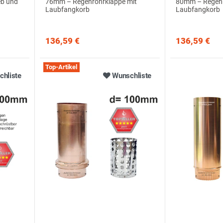
eb und
76mm – Regenrohrklappe mit
80mm – Regenr
Laubfangkorb
Laubfangkorb
136,59 €
136,59 €
Top-Artikel
hliste
Wunschliste