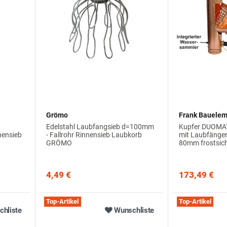
Grömo
Frank Bauele
Edelstahl Laubfangsieb d=100mm
Kupfer DUOMA
nensieb
- Fallrohr Rinnensieb Laubkorb
mit Laubfänger 
GRÖMO
80mm frostsic
4,49 €
173,49 €
Top-Artikel
Top-Artikel
hliste
Wunschliste