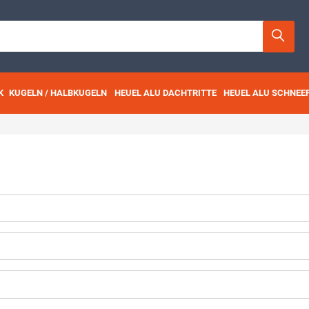
K
KUGELN / HALBKUGELN
HEUEL ALU DACHTRITTE
HEUEL ALU SCHNEE