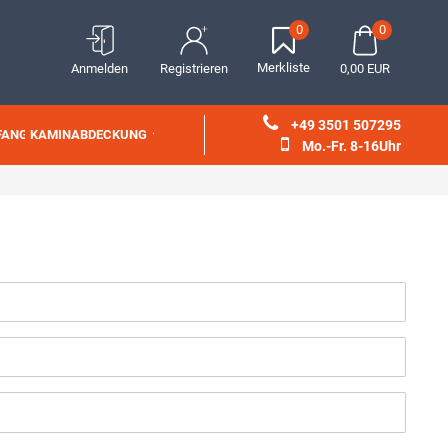
0
0
Merkliste
Anmelden
Registrieren
0,00 EUR
+49 3501 507295
FANG
KAMINABDECKUNG
Mo.-Fr. 8-16Uhr