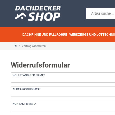
DACHRINNE UND FALLROHRE
WERKZEUGE UND LÖTTECHNI
Vertrag widerrufen
Widerrufs­formular
Ceres::Template.mailFormHoneypotLabel
VOLLSTÄNDIGER NAME*
AUFTRAGSNUMMER*
KONTAKT-E-MAIL*