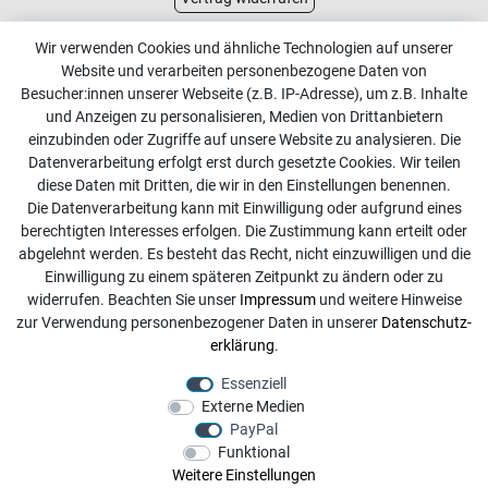
Kundenservice
Wir verwenden Cookies und ähnliche Technologien auf unserer
Website und verarbeiten personenbezogene Daten von
Kontakt
Besucher:innen unserer Webseite (z.B. IP-Adresse), um z.B. Inhalte
Online Retourenservice
und Anzeigen zu personalisieren, Medien von Drittanbietern
einzubinden oder Zugriffe auf unsere Website zu analysieren. Die
Kontakt
Datenverarbeitung erfolgt erst durch gesetzte Cookies. Wir teilen
diese Daten mit Dritten, die wir in den Einstellungen benennen.
info@dachdecker-shop.de
Die Datenverarbeitung kann mit Einwilligung oder aufgrund eines
berechtigten Interesses erfolgen. Die Zustimmung kann erteilt oder
+49 3501 507295
abgelehnt werden. Es besteht das Recht, nicht einzuwilligen und die
Montag - Freitag, 08:00 - 16:00
Einwilligung zu einem späteren Zeitpunkt zu ändern oder zu
widerrufen. Beachten Sie unser
Impressum
und weitere Hinweise
Anrufe aus dem dt. Festnetz zum Ortstarif, Preise aus dem
zur Verwendung personenbezogener Daten in unserer
Daten­schutz­
Mobilfunknetz ggf. abweichend (abhängig vom Provider).
erklärung
.
Essenziell
Externe Medien
PayPal
Funktional
Weitere Einstellungen