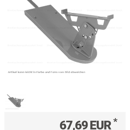
*
67,69 EUR