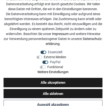
Kontakt
Datenverarbeitung erfolgt erst durch gesetzte Cookies. Wir teilen
diese Daten mit Dritten, die wir in den Einstellungen benennen.
info@dachdecker-shop.de
Die Datenverarbeitung kann mit Einwilligung oder aufgrund eines
berechtigten Interesses erfolgen. Die Zustimmung kann erteilt oder
+49 3501 507295
abgelehnt werden. Es besteht das Recht, nicht einzuwilligen und die
Montag - Freitag, 08:00 - 16:00
Einwilligung zu einem späteren Zeitpunkt zu ändern oder zu
widerrufen. Beachten Sie unser
Impressum
und weitere Hinweise
Anrufe aus dem dt. Festnetz zum Ortstarif, Preise aus dem
zur Verwendung personenbezogener Daten in unserer
Daten­schutz­
Mobilfunknetz ggf. abweichend (abhängig vom Provider).
erklärung
.
Essenziell
Externe Medien
PayPal
Funktional
Weitere Einstellungen
Alle akzeptieren
Alle ablehnen
Auswahl akzeptieren