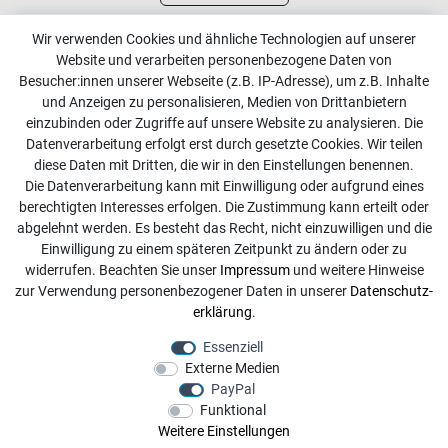
Kundenservice
Wir verwenden Cookies und ähnliche Technologien auf unserer
Website und verarbeiten personenbezogene Daten von
Kontakt
Besucher:innen unserer Webseite (z.B. IP-Adresse), um z.B. Inhalte
Online Retourenservice
und Anzeigen zu personalisieren, Medien von Drittanbietern
einzubinden oder Zugriffe auf unsere Website zu analysieren. Die
Kontakt
Datenverarbeitung erfolgt erst durch gesetzte Cookies. Wir teilen
diese Daten mit Dritten, die wir in den Einstellungen benennen.
info@dachdecker-shop.de
Die Datenverarbeitung kann mit Einwilligung oder aufgrund eines
berechtigten Interesses erfolgen. Die Zustimmung kann erteilt oder
+49 3501 507295
abgelehnt werden. Es besteht das Recht, nicht einzuwilligen und die
Montag - Freitag, 08:00 - 16:00
Einwilligung zu einem späteren Zeitpunkt zu ändern oder zu
widerrufen. Beachten Sie unser
Impressum
und weitere Hinweise
Anrufe aus dem dt. Festnetz zum Ortstarif, Preise aus dem
zur Verwendung personenbezogener Daten in unserer
Daten­schutz­
Mobilfunknetz ggf. abweichend (abhängig vom Provider).
erklärung
.
Essenziell
Externe Medien
PayPal
Funktional
Weitere Einstellungen