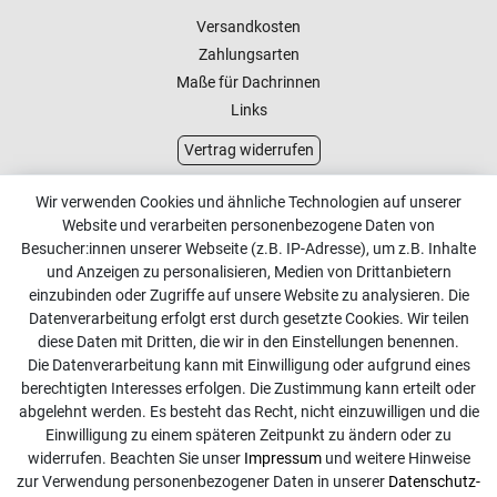
Versandkosten
Zahlungsarten
Maße für Dachrinnen
Links
Vertrag widerrufen
Kundenservice
Wir verwenden Cookies und ähnliche Technologien auf unserer
Website und verarbeiten personenbezogene Daten von
Kontakt
Besucher:innen unserer Webseite (z.B. IP-Adresse), um z.B. Inhalte
Online Retourenservice
und Anzeigen zu personalisieren, Medien von Drittanbietern
einzubinden oder Zugriffe auf unsere Website zu analysieren. Die
Kontakt
Datenverarbeitung erfolgt erst durch gesetzte Cookies. Wir teilen
diese Daten mit Dritten, die wir in den Einstellungen benennen.
info@dachdecker-shop.de
Die Datenverarbeitung kann mit Einwilligung oder aufgrund eines
berechtigten Interesses erfolgen. Die Zustimmung kann erteilt oder
+49 3501 507295
abgelehnt werden. Es besteht das Recht, nicht einzuwilligen und die
Montag - Freitag, 08:00 - 16:00
Einwilligung zu einem späteren Zeitpunkt zu ändern oder zu
widerrufen. Beachten Sie unser
Impressum
und weitere Hinweise
Anrufe aus dem dt. Festnetz zum Ortstarif, Preise aus dem
zur Verwendung personenbezogener Daten in unserer
Daten­schutz­