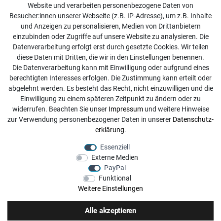
Website und verarbeiten personenbezogene Daten von
Kontakt
Besucher:innen unserer Webseite (z.B. IP-Adresse), um z.B. Inhalte
Online Retourenservice
und Anzeigen zu personalisieren, Medien von Drittanbietern
einzubinden oder Zugriffe auf unsere Website zu analysieren. Die
Kontakt
Datenverarbeitung erfolgt erst durch gesetzte Cookies. Wir teilen
diese Daten mit Dritten, die wir in den Einstellungen benennen.
info@dachdecker-shop.de
Die Datenverarbeitung kann mit Einwilligung oder aufgrund eines
berechtigten Interesses erfolgen. Die Zustimmung kann erteilt oder
+49 3501 507295
abgelehnt werden. Es besteht das Recht, nicht einzuwilligen und die
Montag - Freitag, 08:00 - 16:00
Einwilligung zu einem späteren Zeitpunkt zu ändern oder zu
widerrufen. Beachten Sie unser
Impressum
und weitere Hinweise
Anrufe aus dem dt. Festnetz zum Ortstarif, Preise aus dem
zur Verwendung personenbezogener Daten in unserer
Daten­schutz­
Mobilfunknetz ggf. abweichend (abhängig vom Provider).
erklärung
.
Essenziell
Externe Medien
PayPal
Funktional
Weitere Einstellungen
Alle akzeptieren