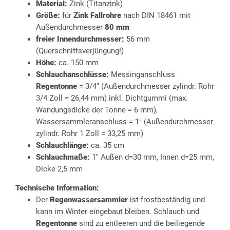
Material:
Zink (Titanzink)
Größe:
für
Zink Fallrohre
nach DIN 18461 mit
Außendurchmesser
80 mm
freier Innendurchmesser:
56 mm
(Querschnittsverjüngung!)
Höhe:
ca. 150 mm
Schlauchanschlüsse:
Messinganschluss
Regentonne
= 3/4" (Außendurchmesser zylindr. Rohr
3/4 Zoll = 26,44 mm) inkl. Dichtgummi (max.
Wandungsdicke der Tonne = 6 mm),
Wassersammleranschluss = 1" (Außendurchmesser
zylindr. Rohr 1 Zoll = 33,25 mm)
Schlauchlänge:
ca. 35 cm
Schlauchmaße:
1" Außen d=30 mm, Innen d=25 mm,
Dicke 2,5 mm
Technische Information:
Der
Regenwassersammler
ist frostbeständig und
kann im Winter eingebaut bleiben. Schlauch und
Regentonne
sind zu entleeren und die beiliegende