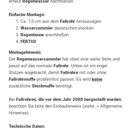
erneut
Regenwasser
nachfließen.
Einfache Montage:
Ca. 7,5 cm aus dem
Fallrohr
heraussägen
Wassersammler
dazwischen stecken
Regentonne
anschließen
FERTIG!
Montagehinweis
:
Der
Regenwassersammler
hat oben eine weite Seite und
passt auf das normale
Fallrohr
. Unten ist ein enger
Stutzen angebracht, damit
Fallrohre
mit oder ohne
Fallrohrmuffe
problemlos passen. Es wird
keine
zusätzliche
Steckmuffe
benötigt.
Bei
Fallrohren, die vor dem Jahr 2000 hergestellt wurden
,
beachten Sie bitte den Einbauhinweis (siehe -> Allgemeine
Hinweise).
Technische Daten: