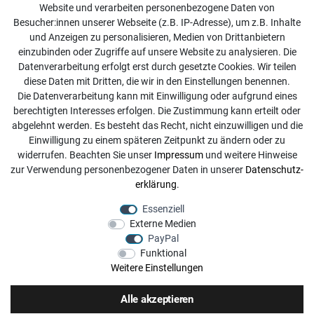
Website und verarbeiten personenbezogene Daten von
Kontakt
Besucher:innen unserer Webseite (z.B. IP-Adresse), um z.B. Inhalte
Online Retourenservice
und Anzeigen zu personalisieren, Medien von Drittanbietern
einzubinden oder Zugriffe auf unsere Website zu analysieren. Die
Kontakt
Datenverarbeitung erfolgt erst durch gesetzte Cookies. Wir teilen
diese Daten mit Dritten, die wir in den Einstellungen benennen.
info@dachdecker-shop.de
Die Datenverarbeitung kann mit Einwilligung oder aufgrund eines
berechtigten Interesses erfolgen. Die Zustimmung kann erteilt oder
+49 3501 507295
abgelehnt werden. Es besteht das Recht, nicht einzuwilligen und die
Montag - Freitag, 08:00 - 16:00
Einwilligung zu einem späteren Zeitpunkt zu ändern oder zu
widerrufen. Beachten Sie unser
Impressum
und weitere Hinweise
Anrufe aus dem dt. Festnetz zum Ortstarif, Preise aus dem
zur Verwendung personenbezogener Daten in unserer
Daten­schutz­
Mobilfunknetz ggf. abweichend (abhängig vom Provider).
erklärung
.
Essenziell
Externe Medien
PayPal
Funktional
Weitere Einstellungen
Alle akzeptieren