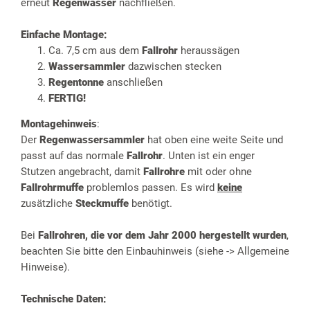
erneut
Regenwasser
nachfließen.
Einfache Montage:
Ca. 7,5 cm aus dem
Fallrohr
heraussägen
Wassersammler
dazwischen stecken
Regentonne
anschließen
FERTIG!
Montagehinweis
:
Der
Regenwassersammler
hat oben eine weite Seite und
passt auf das normale
Fallrohr
. Unten ist ein enger
Stutzen angebracht, damit
Fallrohre
mit oder ohne
Fallrohrmuffe
problemlos passen. Es wird
keine
zusätzliche
Steckmuffe
benötigt.
Bei
Fallrohren, die vor dem Jahr 2000 hergestellt wurden
,
beachten Sie bitte den Einbauhinweis (siehe -> Allgemeine
Hinweise).
Technische Daten: