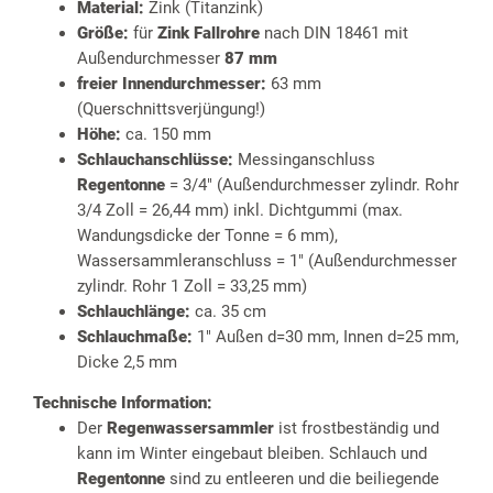
Material:
Zink (Titanzink)
Größe:
für
Zink Fallrohre
nach DIN 18461 mit
Außendurchmesser
87 mm
freier Innendurchmesser:
63 mm
(Querschnittsverjüngung!)
Höhe:
ca. 150 mm
Schlauchanschlüsse:
Messinganschluss
Regentonne
= 3/4" (Außendurchmesser zylindr. Rohr
3/4 Zoll = 26,44 mm) inkl. Dichtgummi (max.
Wandungsdicke der Tonne = 6 mm),
Wassersammleranschluss = 1" (Außendurchmesser
zylindr. Rohr 1 Zoll = 33,25 mm)
Schlauchlänge:
ca. 35 cm
Schlauchmaße:
1" Außen d=30 mm, Innen d=25 mm,
Dicke 2,5 mm
Technische Information:
Der
Regenwassersammler
ist frostbeständig und
kann im Winter eingebaut bleiben. Schlauch und
Regentonne
sind zu entleeren und die beiliegende