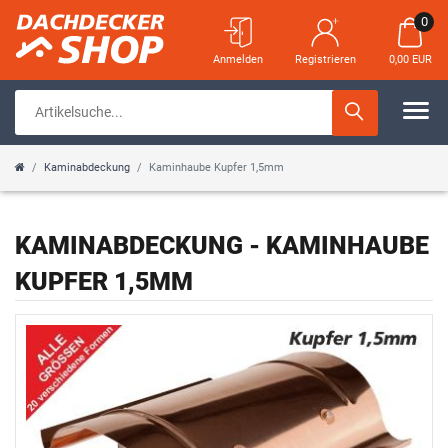
FILTER
0
Anmelden
Registrieren
0,00 EUR
M
A
T
Kaminabdeckung
Kaminhaube Kupfer 1,5mm
P
E
R
R
KAMINABDECKUNG
- KAMINHAUBE
KUPFER 1,5MM
E
I
I
A
S
L