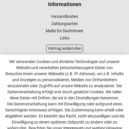
Informationen
Versandkosten
Zahlungsarten
Maße für Dachrinnen
Links
Vertrag widerrufen
Kundenservice
Wir verwenden Cookies und ähnliche Technologien auf unserer
Website und verarbeiten personenbezogene Daten von
Kontakt
Besucher:innen unserer Webseite (z.B. IP-Adresse), um z.B. Inhalte
Online Retourenservice
und Anzeigen zu personalisieren, Medien von Drittanbietern
einzubinden oder Zugriffe auf unsere Website zu analysieren. Die
Kontakt
Datenverarbeitung erfolgt erst durch gesetzte Cookies. Wir teilen
diese Daten mit Dritten, die wir in den Einstellungen benennen.
info@dachdecker-shop.de
Die Datenverarbeitung kann mit Einwilligung oder aufgrund eines
berechtigten Interesses erfolgen. Die Zustimmung kann erteilt oder
+49 3501 507295
abgelehnt werden. Es besteht das Recht, nicht einzuwilligen und die
Montag - Freitag, 08:00 - 16:00
Einwilligung zu einem späteren Zeitpunkt zu ändern oder zu
widerrufen. Beachten Sie unser
Impressum
und weitere Hinweise