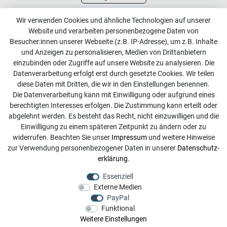
Kundenservice
Wir verwenden Cookies und ähnliche Technologien auf unserer
Website und verarbeiten personenbezogene Daten von
Kontakt
Besucher:innen unserer Webseite (z.B. IP-Adresse), um z.B. Inhalte
Online Retourenservice
und Anzeigen zu personalisieren, Medien von Drittanbietern
einzubinden oder Zugriffe auf unsere Website zu analysieren. Die
Kontakt
Datenverarbeitung erfolgt erst durch gesetzte Cookies. Wir teilen
diese Daten mit Dritten, die wir in den Einstellungen benennen.
info@dachdecker-shop.de
Die Datenverarbeitung kann mit Einwilligung oder aufgrund eines
berechtigten Interesses erfolgen. Die Zustimmung kann erteilt oder
+49 3501 507295
abgelehnt werden. Es besteht das Recht, nicht einzuwilligen und die
Montag - Freitag, 08:00 - 16:00
Einwilligung zu einem späteren Zeitpunkt zu ändern oder zu
widerrufen. Beachten Sie unser
Impressum
und weitere Hinweise
Anrufe aus dem dt. Festnetz zum Ortstarif, Preise aus dem
zur Verwendung personenbezogener Daten in unserer
Daten­schutz­
Mobilfunknetz ggf. abweichend (abhängig vom Provider).
erklärung
.
Essenziell
Externe Medien
PayPal
Funktional
Weitere Einstellungen