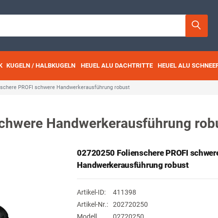
K
KUGELN / HALBKUGELN
HEUEL ALU DACHTRITTE
HEUEL ALU SCHNEE
nschere PROFI schwere Handwerkerausführung robust
schwere Handwerkerausführung rob
02720250 Folienschere PROFI schwer
Handwerkerausführung robust
Artikel-ID:
411398
Artikel-Nr.:
202720250
Modell
02720250