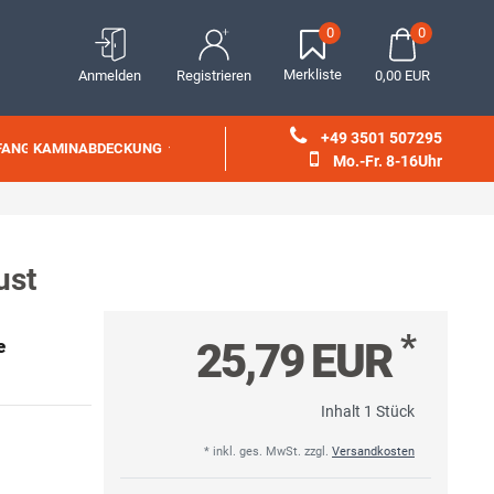
0
0
Merkliste
Anmelden
Registrieren
0,00 EUR
+49 3501 507295
FANG
KAMINABDECKUNG
Mo.-Fr. 8-16Uhr
ust
*
25,79 EUR
e
Inhalt
1
Stück
* inkl. ges. MwSt. zzgl.
Versandkosten