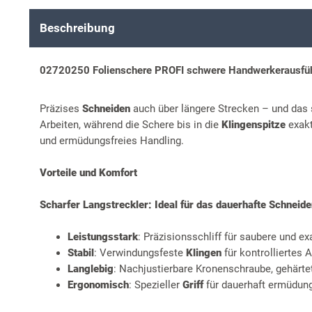
Beschreibung
02720250 Folienschere PROFI schwere Handwerkerausfüh
Präzises
Schneiden
auch über längere Strecken – und das s
Arbeiten, während die Schere bis in die
Klingenspitze
exakt
und ermüdungsfreies Handling.
Vorteile und Komfort
Scharfer Langstreckler: Ideal für das dauerhafte Schnei
Leistungsstark
: Präzisionsschliff für saubere und e
Stabil
: Verwindungsfeste
Klingen
für kontrolliertes 
Langlebig
: Nachjustierbare Kronenschraube, gehärte
Ergonomisch
: Spezieller
Griff
für dauerhaft ermüdung