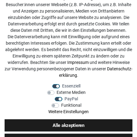
Kontakt
Besucher:innen unserer Webseite (z.B. IP-Adresse), um z.B. Inhalte
Online Retourenservice
und Anzeigen zu personalisieren, Medien von Drittanbietern
einzubinden oder Zugriffe auf unsere Website zu analysieren. Die
Kontakt
Datenverarbeitung erfolgt erst durch gesetzte Cookies. Wir teilen
diese Daten mit Dritten, die wir in den Einstellungen benennen.
info@dachdecker-shop.de
Die Datenverarbeitung kann mit Einwilligung oder aufgrund eines
berechtigten Interesses erfolgen. Die Zustimmung kann erteilt oder
+49 3501 507295
abgelehnt werden. Es besteht das Recht, nicht einzuwilligen und die
Montag - Freitag, 08:00 - 16:00
Einwilligung zu einem späteren Zeitpunkt zu ändern oder zu
widerrufen. Beachten Sie unser
Impressum
und weitere Hinweise
Anrufe aus dem dt. Festnetz zum Ortstarif, Preise aus dem
zur Verwendung personenbezogener Daten in unserer
Daten­schutz­
Mobilfunknetz ggf. abweichend (abhängig vom Provider).
erklärung
.
Essenziell
Externe Medien
PayPal
Funktional
Weitere Einstellungen
Alle akzeptieren