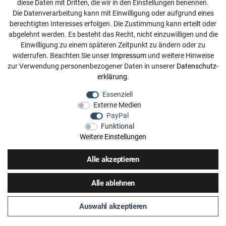
diese Daten mit Dritten, die wir in den Einstellungen benennen.
info@dachdecker-shop.de
Die Datenverarbeitung kann mit Einwilligung oder aufgrund eines
berechtigten Interesses erfolgen. Die Zustimmung kann erteilt oder
+49 3501 507295
abgelehnt werden. Es besteht das Recht, nicht einzuwilligen und die
Montag - Freitag, 08:00 - 16:00
Einwilligung zu einem späteren Zeitpunkt zu ändern oder zu
widerrufen. Beachten Sie unser
Impressum
und weitere Hinweise
Anrufe aus dem dt. Festnetz zum Ortstarif, Preise aus dem
zur Verwendung personenbezogener Daten in unserer
Daten­schutz­
Mobilfunknetz ggf. abweichend (abhängig vom Provider).
erklärung
.
Essenziell
Externe Medien
PayPal
Funktional
Weitere Einstellungen
Alle akzeptieren
Alle ablehnen
Auswahl akzeptieren
© Copyright 2026 | Alle Rechte vorbehalten. - Dachdecker Shop | Realisation
colornativ /