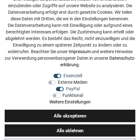
einzubinden oder Zugriffe auf unsere Website zu analysieren. Die
Kontakt
Datenverarbeitung erfolgt erst durch gesetzte Cookies. Wir teilen
diese Daten mit Dritten, die wir in den Einstellungen benennen.
info@dachdecker-shop.de
Die Datenverarbeitung kann mit Einwilligung oder aufgrund eines
berechtigten Interesses erfolgen. Die Zustimmung kann erteilt oder
+49 3501 507295
abgelehnt werden. Es besteht das Recht, nicht einzuwilligen und die
Montag - Freitag, 08:00 - 16:00
Einwilligung zu einem späteren Zeitpunkt zu ändern oder zu
widerrufen. Beachten Sie unser
Impressum
und weitere Hinweise
Anrufe aus dem dt. Festnetz zum Ortstarif, Preise aus dem
zur Verwendung personenbezogener Daten in unserer
Daten­schutz­
Mobilfunknetz ggf. abweichend (abhängig vom Provider).
erklärung
.
Essenziell
Externe Medien
PayPal
Funktional
Weitere Einstellungen
Alle akzeptieren
Alle ablehnen