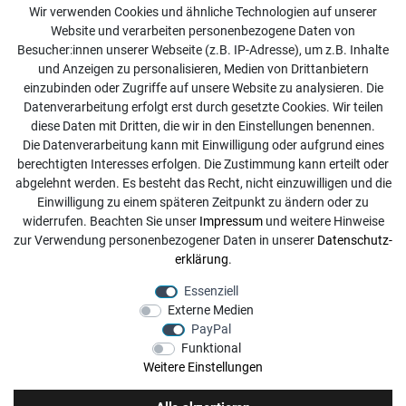
Kundenservice
Wir verwenden Cookies und ähnliche Technologien auf unserer
Website und verarbeiten personenbezogene Daten von
Kontakt
Besucher:innen unserer Webseite (z.B. IP-Adresse), um z.B. Inhalte
Online Retourenservice
und Anzeigen zu personalisieren, Medien von Drittanbietern
einzubinden oder Zugriffe auf unsere Website zu analysieren. Die
Kontakt
Datenverarbeitung erfolgt erst durch gesetzte Cookies. Wir teilen
diese Daten mit Dritten, die wir in den Einstellungen benennen.
info@dachdecker-shop.de
Die Datenverarbeitung kann mit Einwilligung oder aufgrund eines
berechtigten Interesses erfolgen. Die Zustimmung kann erteilt oder
+49 3501 507295
abgelehnt werden. Es besteht das Recht, nicht einzuwilligen und die
Montag - Freitag, 08:00 - 16:00
Einwilligung zu einem späteren Zeitpunkt zu ändern oder zu
widerrufen. Beachten Sie unser
Impressum
und weitere Hinweise
Anrufe aus dem dt. Festnetz zum Ortstarif, Preise aus dem
zur Verwendung personenbezogener Daten in unserer
Daten­schutz­
Mobilfunknetz ggf. abweichend (abhängig vom Provider).
erklärung
.
Essenziell
Externe Medien
PayPal
Funktional
Weitere Einstellungen