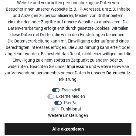
Website und verarbeiten personenbezogene Daten von
Kontakt
Besucher:innen unserer Webseite (z.B. IP-Adresse), um z.B. Inhalte
Online Retourenservice
und Anzeigen zu personalisieren, Medien von Drittanbietern
einzubinden oder Zugriffe auf unsere Website zu analysieren. Die
Kontakt
Datenverarbeitung erfolgt erst durch gesetzte Cookies. Wir teilen
diese Daten mit Dritten, die wir in den Einstellungen benennen.
info@dachdecker-shop.de
Die Datenverarbeitung kann mit Einwilligung oder aufgrund eines
berechtigten Interesses erfolgen. Die Zustimmung kann erteilt oder
+49 3501 507295
abgelehnt werden. Es besteht das Recht, nicht einzuwilligen und die
Montag - Freitag, 08:00 - 16:00
Einwilligung zu einem späteren Zeitpunkt zu ändern oder zu
widerrufen. Beachten Sie unser
Impressum
und weitere Hinweise
Anrufe aus dem dt. Festnetz zum Ortstarif, Preise aus dem
zur Verwendung personenbezogener Daten in unserer
Daten­schutz­
Mobilfunknetz ggf. abweichend (abhängig vom Provider).
erklärung
.
Essenziell
Externe Medien
PayPal
Funktional
Weitere Einstellungen
Alle akzeptieren