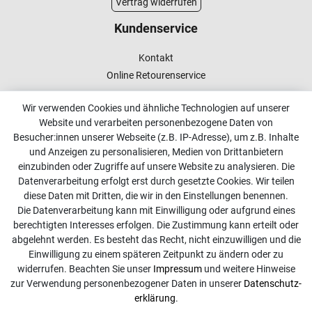
Vertrag widerrufen
Kundenservice
Kontakt
Online Retourenservice
Kontakt
Wir verwenden Cookies und ähnliche Technologien auf unserer
Website und verarbeiten personenbezogene Daten von
info@dachdecker-shop.de
Besucher:innen unserer Webseite (z.B. IP-Adresse), um z.B. Inhalte
und Anzeigen zu personalisieren, Medien von Drittanbietern
+49 3501 507295
einzubinden oder Zugriffe auf unsere Website zu analysieren. Die
Montag - Freitag, 08:00 - 16:00
Datenverarbeitung erfolgt erst durch gesetzte Cookies. Wir teilen
diese Daten mit Dritten, die wir in den Einstellungen benennen.
Anrufe aus dem dt. Festnetz zum Ortstarif, Preise aus dem
Die Datenverarbeitung kann mit Einwilligung oder aufgrund eines
Mobilfunknetz ggf. abweichend (abhängig vom Provider).
berechtigten Interesses erfolgen. Die Zustimmung kann erteilt oder
abgelehnt werden. Es besteht das Recht, nicht einzuwilligen und die
Einwilligung zu einem späteren Zeitpunkt zu ändern oder zu
widerrufen. Beachten Sie unser
Impressum
und weitere Hinweise
zur Verwendung personenbezogener Daten in unserer
Daten­schutz­
erklärung
.