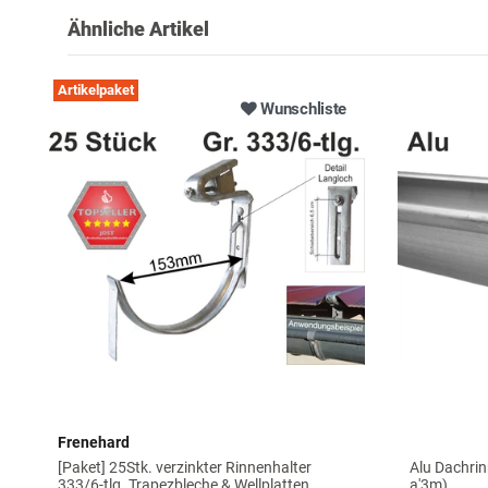
Ähnliche Artikel
Artikelpaket
Wunschliste
Frenehard
[Paket] 25Stk. verzinkter Rinnenhalter
Alu Dachrin
333/6-tlg. Trapezbleche & Wellplatten
a'3m)