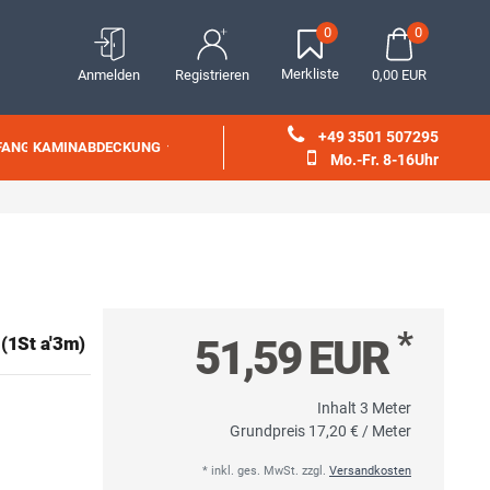
0
0
Merkliste
Anmelden
Registrieren
0,00 EUR
+49 3501 507295
FANG
KAMINABDECKUNG
Mo.-Fr. 8-16Uhr
*
51,59 EUR
(1St a'3m)
Inhalt
3
Meter
Grundpreis
17,20 € / Meter
* inkl. ges. MwSt. zzgl.
Versandkosten