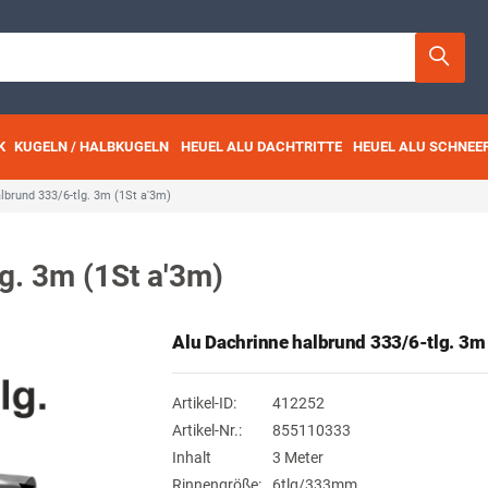
K
KUGELN / HALBKUGELN
HEUEL ALU DACHTRITTE
HEUEL ALU SCHNEE
lbrund 333/6-tlg. 3m (1St a'3m)
g. 3m (1St a'3m)
Alu Dachrinne halbrund 333/6-tlg. 3m 
Artikel-ID:
412252
Artikel-Nr.:
855110333
Inhalt
3 Meter
Rinnengröße:
6tlg/333mm