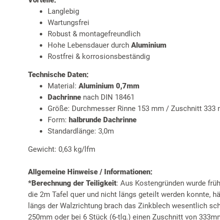
Langlebig
Wartungsfrei
Robust & montagefreundlich
Hohe Lebensdauer durch
Aluminium
Rostfrei & korrosionsbeständig
Technische Daten:
Material:
Aluminium 0,7mm
Dachrinne
nach DIN 18461
Größe: Durchmesser Rinne 153 mm / Zuschnitt 333 mm
Form:
halbrunde Dachrinne
Standardlänge: 3,0m
Gewicht: 0,63 kg/lfm
Allgemeine Hinweise / Informationen:
*Berechnung der Teiligkeit
: Aus Kostengründen wurde frühe
die 2m Tafel quer und nicht längs geteilt werden konnte, 
längs der Walzrichtung brach das Zinkblech wesentlich schne
250mm oder bei 6 Stück (6-tlg.) einen Zuschnitt von 333m