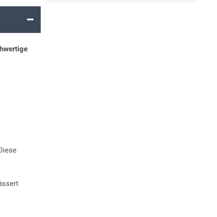
hwertige
 Diese
ssert