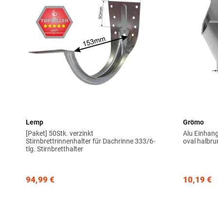
Lemp
Grömo
[Paket] 50Stk. verzinkt
Alu Einhan
Stirnbrettrinnenhalter für Dachrinne 333/6-
oval halb
tlg. Stirnbretthalter
94,99 €
10,19 €