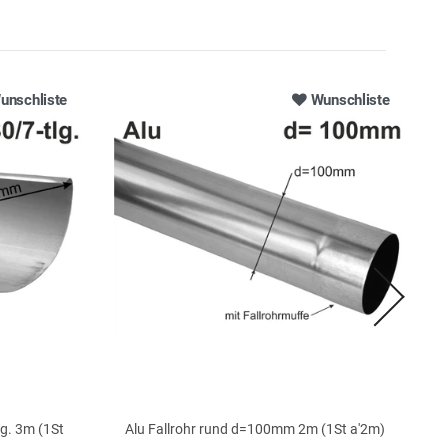
unschliste
Wunschliste
lg. 3m (1St
Alu Fallrohr rund d=100mm 2m (1St a'2m)