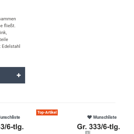
zusammen
 fließt.
ink,
eile
 Edelstahl
Top-Artikel
unschliste
Wunschliste