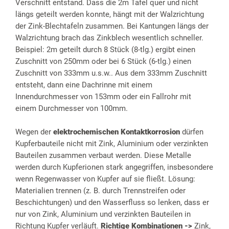
Verschnitt entstand. Dass die 2m Tafel quer und nicht
längs geteilt werden konnte, hängt mit der Walzrichtung
der Zink-Blechtafeln zusammen. Bei Kantungen längs der
Walzrichtung brach das Zinkblech wesentlich schneller.
Beispiel: 2m geteilt durch 8 Stück (8-tlg.) ergibt einen
Zuschnitt von 250mm oder bei 6 Stück (6-tlg.) einen
Zuschnitt von 333mm u.s.w.. Aus dem 333mm Zuschnitt
entsteht, dann eine Dachrinne mit einem
Innendurchmesser von 153mm oder ein Fallrohr mit
einem Durchmesser von 100mm.
Wegen der
elektrochemischen Kontaktkorrosion
dürfen
Kupferbauteile nicht mit Zink, Aluminium oder verzinkten
Bauteilen zusammen verbaut werden. Diese Metalle
werden durch Kupferionen stark angegriffen, insbesondere
wenn Regenwasser von Kupfer auf sie fließt. Lösung:
Materialien trennen (z. B. durch Trennstreifen oder
Beschichtungen) und den Wasserfluss so lenken, dass er
nur von Zink, Aluminium und verzinkten Bauteilen in
Richtung Kupfer verläuft.
Richtige Kombinationen ->
Zink,