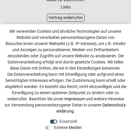
Links
Vertrag widerrufen
Kundenservice
Wir verwenden Cookies und ähnliche Technologien auf unserer
Website und verarbeiten personenbezogene Daten von
Kontakt
Besucher:innen unserer Webseite (z.B. IP-Adresse), um z.B. Inhalte
Online Retourenservice
und Anzeigen zu personalisieren, Medien von Drittanbietern
einzubinden oder Zugriffe auf unsere Website zu analysieren. Die
Kontakt
Datenverarbeitung erfolgt erst durch gesetzte Cookies. Wir teilen
diese Daten mit Dritten, die wir in den Einstellungen benennen.
info@dachdecker-shop.de
Die Datenverarbeitung kann mit Einwilligung oder aufgrund eines
berechtigten Interesses erfolgen. Die Zustimmung kann erteilt oder
+49 3501 507295
abgelehnt werden. Es besteht das Recht, nicht einzuwilligen und die
Montag - Freitag, 08:00 - 16:00
Einwilligung zu einem späteren Zeitpunkt zu ändern oder zu
widerrufen. Beachten Sie unser
Impressum
und weitere Hinweise
Anrufe aus dem dt. Festnetz zum Ortstarif, Preise aus dem
zur Verwendung personenbezogener Daten in unserer
Daten­schutz­
Mobilfunknetz ggf. abweichend (abhängig vom Provider).
erklärung
.
Essenziell
Externe Medien