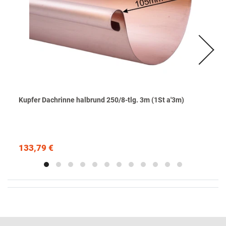
Kupfer Dachrinne halbrund 250/8-tlg. 3m (1St a'3m)
133,79 €