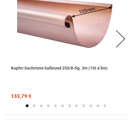
Kupfer Dachrinne halbrund 250/8-tlg. 3m (1St a'3m)
133,79 €