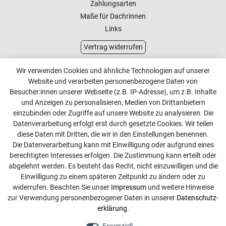
Zahlungsarten
Maße für Dachrinnen
Links
Vertrag widerrufen
Kundenservice
Wir verwenden Cookies und ähnliche Technologien auf unserer
Website und verarbeiten personenbezogene Daten von
Kontakt
Besucher:innen unserer Webseite (z.B. IP-Adresse), um z.B. Inhalte
Online Retourenservice
und Anzeigen zu personalisieren, Medien von Drittanbietern
einzubinden oder Zugriffe auf unsere Website zu analysieren. Die
Kontakt
Datenverarbeitung erfolgt erst durch gesetzte Cookies. Wir teilen
diese Daten mit Dritten, die wir in den Einstellungen benennen.
info@dachdecker-shop.de
Die Datenverarbeitung kann mit Einwilligung oder aufgrund eines
berechtigten Interesses erfolgen. Die Zustimmung kann erteilt oder
+49 3501 507295
abgelehnt werden. Es besteht das Recht, nicht einzuwilligen und die
Montag - Freitag, 08:00 - 16:00
Einwilligung zu einem späteren Zeitpunkt zu ändern oder zu
widerrufen. Beachten Sie unser
Impressum
und weitere Hinweise
Anrufe aus dem dt. Festnetz zum Ortstarif, Preise aus dem
zur Verwendung personenbezogener Daten in unserer
Daten­schutz­
Mobilfunknetz ggf. abweichend (abhängig vom Provider).
erklärung
.