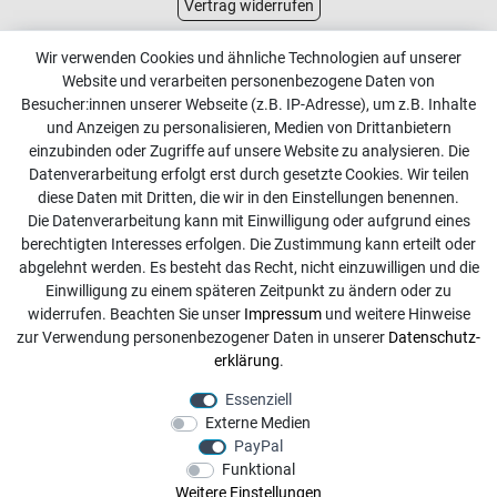
Vertrag widerrufen
Kundenservice
Wir verwenden Cookies und ähnliche Technologien auf unserer
Website und verarbeiten personenbezogene Daten von
Kontakt
Besucher:innen unserer Webseite (z.B. IP-Adresse), um z.B. Inhalte
Online Retourenservice
und Anzeigen zu personalisieren, Medien von Drittanbietern
einzubinden oder Zugriffe auf unsere Website zu analysieren. Die
Kontakt
Datenverarbeitung erfolgt erst durch gesetzte Cookies. Wir teilen
diese Daten mit Dritten, die wir in den Einstellungen benennen.
info@dachdecker-shop.de
Die Datenverarbeitung kann mit Einwilligung oder aufgrund eines
berechtigten Interesses erfolgen. Die Zustimmung kann erteilt oder
+49 3501 507295
abgelehnt werden. Es besteht das Recht, nicht einzuwilligen und die
Montag - Freitag, 08:00 - 16:00
Einwilligung zu einem späteren Zeitpunkt zu ändern oder zu
widerrufen. Beachten Sie unser
Impressum
und weitere Hinweise
Anrufe aus dem dt. Festnetz zum Ortstarif, Preise aus dem
zur Verwendung personenbezogener Daten in unserer
Daten­schutz­
Mobilfunknetz ggf. abweichend (abhängig vom Provider).
erklärung
.
Essenziell
Externe Medien
PayPal
Funktional
Weitere Einstellungen