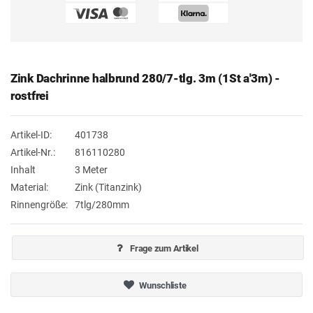
Zink Dachrinne halbrund 280/7-tlg. 3m (1St a'3m) -
rostfrei
Artikel-ID:
401738
Artikel-Nr.:
816110280
Inhalt
3 Meter
Material:
Zink (Titanzink)
Rinnengröße:
7tlg/280mm
Frage zum Artikel
Wunschliste