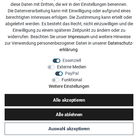
diese Daten mit Dritten, die wir in den Einstellungen benennen.
info@dachdecker-shop.de
Die Datenverarbeitung kann mit Einwilligung oder aufgrund eines
berechtigten Interesses erfolgen. Die Zustimmung kann erteilt oder
+49 3501 507295
abgelehnt werden. Es besteht das Recht, nicht einzuwilligen und die
Montag - Freitag, 08:00 - 16:00
Einwilligung zu einem späteren Zeitpunkt zu ändern oder zu
widerrufen. Beachten Sie unser
Impressum
und weitere Hinweise
Anrufe aus dem dt. Festnetz zum Ortstarif, Preise aus dem
zur Verwendung personenbezogener Daten in unserer
Daten­schutz­
Mobilfunknetz ggf. abweichend (abhängig vom Provider).
erklärung
.
Essenziell
Externe Medien
PayPal
Funktional
Weitere Einstellungen
Alle akzeptieren
Alle ablehnen
Auswahl akzeptieren