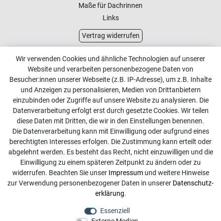
Maße für Dachrinnen
Links
Vertrag widerrufen
Kundenservice
Wir verwenden Cookies und ähnliche Technologien auf unserer
Website und verarbeiten personenbezogene Daten von
Kontakt
Besucher:innen unserer Webseite (z.B. IP-Adresse), um z.B. Inhalte
Online Retourenservice
und Anzeigen zu personalisieren, Medien von Drittanbietern
einzubinden oder Zugriffe auf unsere Website zu analysieren. Die
Kontakt
Datenverarbeitung erfolgt erst durch gesetzte Cookies. Wir teilen
diese Daten mit Dritten, die wir in den Einstellungen benennen.
info@dachdecker-shop.de
Die Datenverarbeitung kann mit Einwilligung oder aufgrund eines
berechtigten Interesses erfolgen. Die Zustimmung kann erteilt oder
+49 3501 507295
abgelehnt werden. Es besteht das Recht, nicht einzuwilligen und die
Montag - Freitag, 08:00 - 16:00
Einwilligung zu einem späteren Zeitpunkt zu ändern oder zu
widerrufen. Beachten Sie unser
Impressum
und weitere Hinweise
Anrufe aus dem dt. Festnetz zum Ortstarif, Preise aus dem
zur Verwendung personenbezogener Daten in unserer
Daten­schutz­
Mobilfunknetz ggf. abweichend (abhängig vom Provider).
erklärung
.
Essenziell