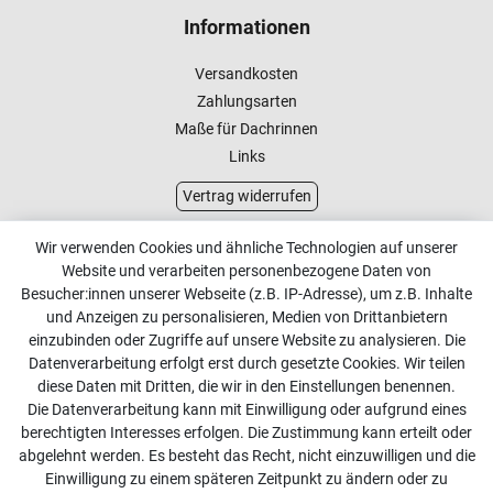
Informationen
Versandkosten
Zahlungsarten
Maße für Dachrinnen
Links
Vertrag widerrufen
Kundenservice
Wir verwenden Cookies und ähnliche Technologien auf unserer
Website und verarbeiten personenbezogene Daten von
Kontakt
Besucher:innen unserer Webseite (z.B. IP-Adresse), um z.B. Inhalte
Online Retourenservice
und Anzeigen zu personalisieren, Medien von Drittanbietern
einzubinden oder Zugriffe auf unsere Website zu analysieren. Die
Kontakt
Datenverarbeitung erfolgt erst durch gesetzte Cookies. Wir teilen
diese Daten mit Dritten, die wir in den Einstellungen benennen.
info@dachdecker-shop.de
Die Datenverarbeitung kann mit Einwilligung oder aufgrund eines
berechtigten Interesses erfolgen. Die Zustimmung kann erteilt oder
+49 3501 507295
abgelehnt werden. Es besteht das Recht, nicht einzuwilligen und die
Montag - Freitag, 08:00 - 16:00
Einwilligung zu einem späteren Zeitpunkt zu ändern oder zu