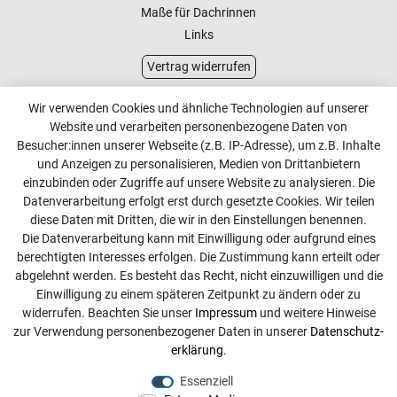
Maße für Dachrinnen
Links
Vertrag widerrufen
Kundenservice
Wir verwenden Cookies und ähnliche Technologien auf unserer
Website und verarbeiten personenbezogene Daten von
Kontakt
Besucher:innen unserer Webseite (z.B. IP-Adresse), um z.B. Inhalte
Online Retourenservice
und Anzeigen zu personalisieren, Medien von Drittanbietern
einzubinden oder Zugriffe auf unsere Website zu analysieren. Die
Kontakt
Datenverarbeitung erfolgt erst durch gesetzte Cookies. Wir teilen
diese Daten mit Dritten, die wir in den Einstellungen benennen.
info@dachdecker-shop.de
Die Datenverarbeitung kann mit Einwilligung oder aufgrund eines
berechtigten Interesses erfolgen. Die Zustimmung kann erteilt oder
+49 3501 507295
abgelehnt werden. Es besteht das Recht, nicht einzuwilligen und die
Montag - Freitag, 08:00 - 16:00
Einwilligung zu einem späteren Zeitpunkt zu ändern oder zu
widerrufen. Beachten Sie unser
Impressum
und weitere Hinweise
Anrufe aus dem dt. Festnetz zum Ortstarif, Preise aus dem
zur Verwendung personenbezogener Daten in unserer
Daten­schutz­
Mobilfunknetz ggf. abweichend (abhängig vom Provider).
erklärung
.
Essenziell