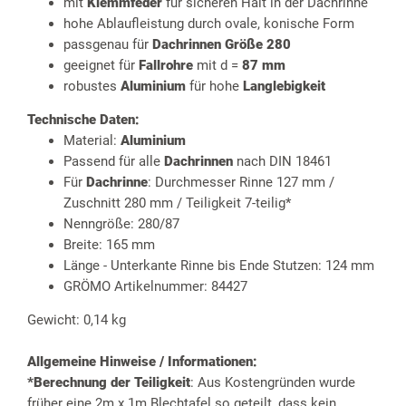
mit
Klemmfeder
für sicheren Halt in der Dachrinne
hohe Ablaufleistung durch ovale, konische Form
passgenau für
Dachrinnen Größe 280
geeignet für
Fallrohre
mit d =
87 mm
robustes
Aluminium
für hohe
Langlebigkeit
Technische Daten:
Material:
Aluminium
Passend für alle
Dachrinnen
nach DIN 18461
Für
Dachrinne
: Durchmesser Rinne 127 mm /
Zuschnitt 280 mm / Teiligkeit 7-teilig*
Nenngröße: 280/87
Breite: 165 mm
Länge - Unterkante Rinne bis Ende Stutzen: 124 mm
GRÖMO Artikelnummer: 84427
Gewicht: 0,14 kg
Allgemeine Hinweise / Informationen:
*Berechnung der Teiligkeit
: Aus Kostengründen wurde
früher eine 2m x 1m Blechtafel so geteilt, dass kein