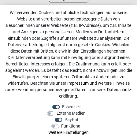
Kundenservice
Wir verwenden Cookies und ähnliche Technologien auf unserer
Website und verarbeiten personenbezogene Daten von
Kontakt
Besucher:innen unserer Webseite (z.B. IP-Adresse), um z.B. Inhalte
Online Retourenservice
und Anzeigen zu personalisieren, Medien von Drittanbietern
einzubinden oder Zugriffe auf unsere Website zu analysieren. Die
Kontakt
Datenverarbeitung erfolgt erst durch gesetzte Cookies. Wir teilen
diese Daten mit Dritten, die wir in den Einstellungen benennen.
info@dachdecker-shop.de
Die Datenverarbeitung kann mit Einwilligung oder aufgrund eines
berechtigten Interesses erfolgen. Die Zustimmung kann erteilt oder
+49 3501 507295
abgelehnt werden. Es besteht das Recht, nicht einzuwilligen und die
Montag - Freitag, 08:00 - 16:00
Einwilligung zu einem späteren Zeitpunkt zu ändern oder zu
widerrufen. Beachten Sie unser
Impressum
und weitere Hinweise
Anrufe aus dem dt. Festnetz zum Ortstarif, Preise aus dem
zur Verwendung personenbezogener Daten in unserer
Daten­schutz­
Mobilfunknetz ggf. abweichend (abhängig vom Provider).
erklärung
.
Essenziell
Externe Medien
PayPal
Funktional
Weitere Einstellungen