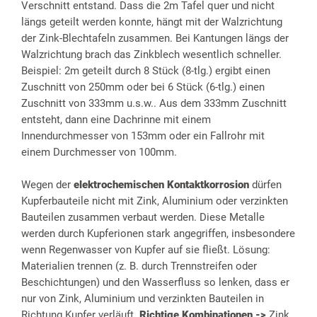
Verschnitt entstand. Dass die 2m Tafel quer und nicht
längs geteilt werden konnte, hängt mit der Walzrichtung
der Zink-Blechtafeln zusammen. Bei Kantungen längs der
Walzrichtung brach das Zinkblech wesentlich schneller.
Beispiel: 2m geteilt durch 8 Stück (8-tlg.) ergibt einen
Zuschnitt von 250mm oder bei 6 Stück (6-tlg.) einen
Zuschnitt von 333mm u.s.w.. Aus dem 333mm Zuschnitt
entsteht, dann eine Dachrinne mit einem
Innendurchmesser von 153mm oder ein Fallrohr mit
einem Durchmesser von 100mm.
Wegen der
elektrochemischen Kontaktkorrosion
dürfen
Kupferbauteile nicht mit Zink, Aluminium oder verzinkten
Bauteilen zusammen verbaut werden. Diese Metalle
werden durch Kupferionen stark angegriffen, insbesondere
wenn Regenwasser von Kupfer auf sie fließt. Lösung:
Materialien trennen (z. B. durch Trennstreifen oder
Beschichtungen) und den Wasserfluss so lenken, dass er
nur von Zink, Aluminium und verzinkten Bauteilen in
Richtung Kupfer verläuft.
Richtige Kombinationen ->
Zink,