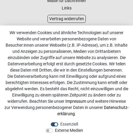
Maße für Dachrinnen
Links
Vertrag widerrufen
Kundenservice
Wir verwenden Cookies und ähnliche Technologien auf unserer
Website und verarbeiten personenbezogene Daten von
Kontakt
Besucher:innen unserer Webseite (z.B. IP-Adresse), um z.B. Inhalte
Online Retourenservice
und Anzeigen zu personalisieren, Medien von Drittanbietern
einzubinden oder Zugriffe auf unsere Website zu analysieren. Die
Kontakt
Datenverarbeitung erfolgt erst durch gesetzte Cookies. Wir teilen
diese Daten mit Dritten, die wir in den Einstellungen benennen.
info@dachdecker-shop.de
Die Datenverarbeitung kann mit Einwilligung oder aufgrund eines
berechtigten Interesses erfolgen. Die Zustimmung kann erteilt oder
+49 3501 507295
abgelehnt werden. Es besteht das Recht, nicht einzuwilligen und die
Montag - Freitag, 08:00 - 16:00
Einwilligung zu einem späteren Zeitpunkt zu ändern oder zu
widerrufen. Beachten Sie unser
Impressum
und weitere Hinweise
Anrufe aus dem dt. Festnetz zum Ortstarif, Preise aus dem
zur Verwendung personenbezogener Daten in unserer
Daten­schutz­
Mobilfunknetz ggf. abweichend (abhängig vom Provider).
erklärung
.
Essenziell
Externe Medien