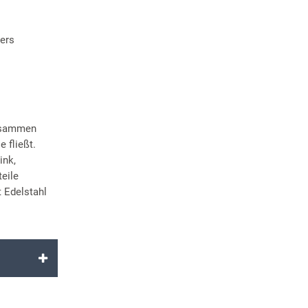
ers
zusammen
 fließt.
ink,
eile
 Edelstahl