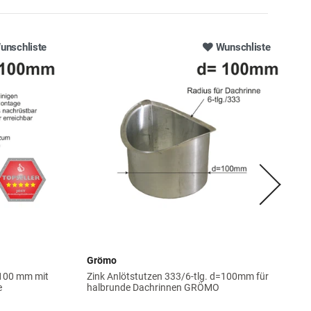
unschliste
Wunschliste
Grömo
=100 mm mit
Zink Anlötstutzen 333/6-tlg. d=100mm für
e
halbrunde Dachrinnen GRÖMO