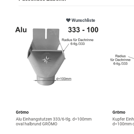
Wunschliste
Grömo
Grömo
Alu Einhangstutzen 333/6-tlg. d=100mm
Kupfer Einh
oval halbrund GRÖMO
d=100mm o