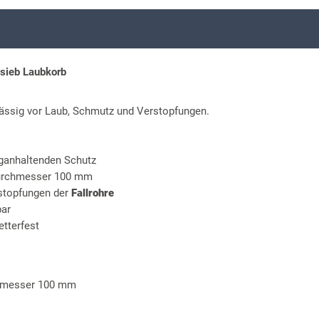
sieb Laubkorb
ässig vor Laub, Schmutz und Verstopfungen.
nganhaltenden Schutz
urchmesser 100 mm
rstopfungen der
Fallrohre
bar
tterfest
hmesser 100 mm