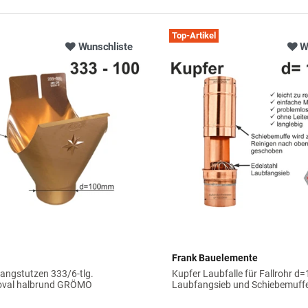
Top-Artikel
Wunschliste
W
Frank Bauelemente
angstutzen 333/6-tlg.
Kupfer Laubfalle für Fallrohr d
val halbrund GRÖMO
Laubfangsieb und Schiebemuff