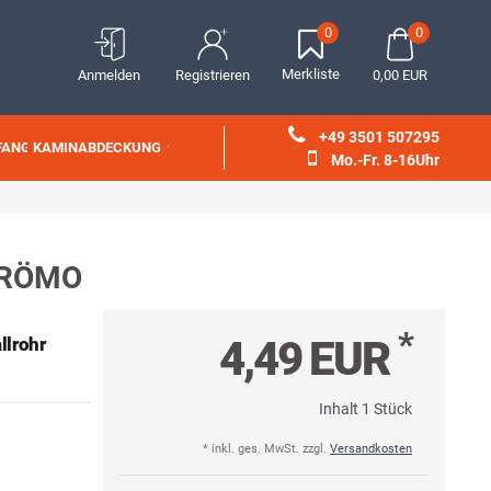
0
0
Merkliste
Anmelden
Registrieren
0,00 EUR
+49 3501 507295
FANG
KAMINABDECKUNG
Mo.-Fr. 8-16Uhr
 GRÖMO
*
4,49 EUR
llrohr
Inhalt
1
Stück
* inkl. ges. MwSt. zzgl.
Versandkosten