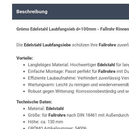
Beschreibung
Grömo Edelstahl Laubfangsieb d=100mm - Fallrohr Rinnen
Die
Edelstahl Laubfangsiebe
schützen Ihre
Fallrohre
zuverl
Vorteile:
Langlebiges Material: Hochwertiger
Edelstahl
für la
Einfache Montage: Passt perfekt für
Fallrohre
mit D
Effiziente Laubaufnahme: Verhindert zuverlässig Ve
Wartungsarm: Leicht zu reinigen und wiederverwend
Robust gegen Witterung: Korrosionsbeständig und we
Technische Daten:
Material:
Edelstahl
Größe: für
Fallrohre
nach DIN 18461 mit Außendurc
Höhe: ca. 130 mm
GRÖMO Artikelnummer: 54006