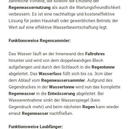
zahlreiche Vorteile, die sowohl die Effizienz der
Regenwassernutzung
als auch die Wartungsfreundlichkeit
verbessern. Es ist eine nachhaltige und kosteneffektive
Lösung für jeden Haushalt oder gewerblichen Betrieb, der
Wert auf eine effektive Wasserbewirtschaftung legt.
Funktionsweise Regensammler:
Das Wasser läuft an der Innenwand des
Fallrohres
hinunter und wird von dem doppelwandigen Blech
aufgefangen und durch den Schlauch in die
Regentonne
abgeleitet. Das
Wasserfass
füllt sich bis ca. 3cm über
dem Ablauf vom
Regenwassersammler
. Aufgrund des
Gegendruckes in der
Wassertonne
wird nun das komplette
Regenwasser
in die
Entwässerung
abgeleitet. Bei
Wasserentnahme sinkt der Wasserspiegel (kein
Gegendruck mehr) und beim nächsten
Regen
kann wieder
erneut
Regenwasser
nachfließen.
Funktionsweise Laubfänger: