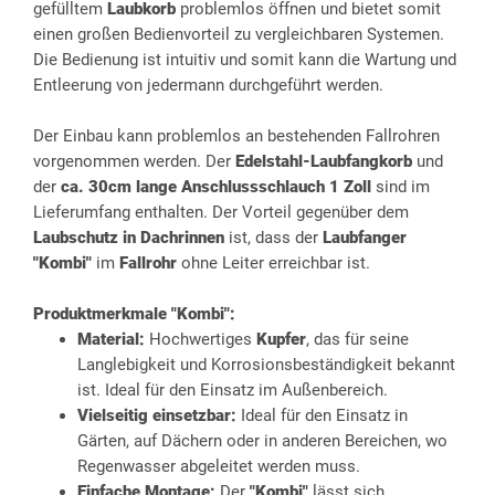
gefülltem
Laubkorb
problemlos öffnen und bietet somit
einen großen Bedienvorteil zu vergleichbaren Systemen.
Die Bedienung ist intuitiv und somit kann die Wartung und
Entleerung von jedermann durchgeführt werden.
Der Einbau kann problemlos an bestehenden Fallrohren
vorgenommen werden. Der
Edelstahl-Laubfangkorb
und
der
ca. 30cm lange Anschlussschlauch 1 Zoll
sind im
Lieferumfang enthalten. Der Vorteil gegenüber dem
Laubschutz in Dachrinnen
ist, dass der
Laubfanger
"Kombi"
im
Fallrohr
ohne Leiter erreichbar ist.
Produktmerkmale
"Kombi":
Material:
Hochwertiges
Kupfer
, das für seine
Langlebigkeit und Korrosionsbeständigkeit bekannt
ist. Ideal für den Einsatz im Außenbereich.
Vielseitig einsetzbar:
Ideal für den Einsatz in
Gärten, auf Dächern oder in anderen Bereichen, wo
Regenwasser abgeleitet werden muss.
Einfache Montage:
Der
"Kombi"
lässt sich