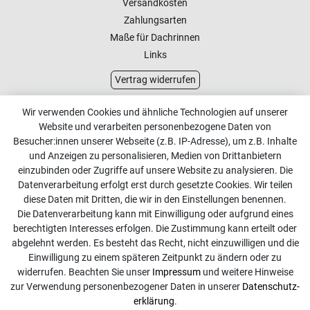
Versandkosten
Zahlungsarten
Maße für Dachrinnen
Links
Vertrag widerrufen
Kundenservice
Wir verwenden Cookies und ähnliche Technologien auf unserer
Website und verarbeiten personenbezogene Daten von
Kontakt
Besucher:innen unserer Webseite (z.B. IP-Adresse), um z.B. Inhalte
Online Retourenservice
und Anzeigen zu personalisieren, Medien von Drittanbietern
einzubinden oder Zugriffe auf unsere Website zu analysieren. Die
Kontakt
Datenverarbeitung erfolgt erst durch gesetzte Cookies. Wir teilen
diese Daten mit Dritten, die wir in den Einstellungen benennen.
info@dachdecker-shop.de
Die Datenverarbeitung kann mit Einwilligung oder aufgrund eines
berechtigten Interesses erfolgen. Die Zustimmung kann erteilt oder
+49 3501 507295
abgelehnt werden. Es besteht das Recht, nicht einzuwilligen und die
Montag - Freitag, 08:00 - 16:00
Einwilligung zu einem späteren Zeitpunkt zu ändern oder zu
widerrufen. Beachten Sie unser
Impressum
und weitere Hinweise
Anrufe aus dem dt. Festnetz zum Ortstarif, Preise aus dem
zur Verwendung personenbezogener Daten in unserer
Daten­schutz­
Mobilfunknetz ggf. abweichend (abhängig vom Provider).
erklärung
.