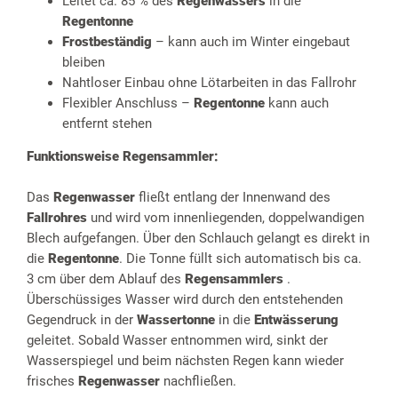
Leitet ca. 85 % des
Regenwassers
in die
Regentonne
Frostbeständig
– kann auch im Winter eingebaut
bleiben
Nahtloser Einbau ohne Lötarbeiten in das Fallrohr
Flexibler Anschluss –
Regentonne
kann auch
entfernt stehen
Funktionsweise Regensammler:
Das
Regenwasser
fließt entlang der Innenwand des
Fallrohres
und wird vom innenliegenden, doppelwandigen
Blech aufgefangen. Über den Schlauch gelangt es direkt in
die
Regentonne
. Die Tonne füllt sich automatisch bis ca.
3 cm über dem Ablauf des
Regensammlers
.
Überschüssiges Wasser wird durch den entstehenden
Gegendruck in der
Wassertonne
in die
Entwässerung
geleitet. Sobald Wasser entnommen wird, sinkt der
Wasserspiegel und beim nächsten Regen kann wieder
frisches
Regenwasser
nachfließen.