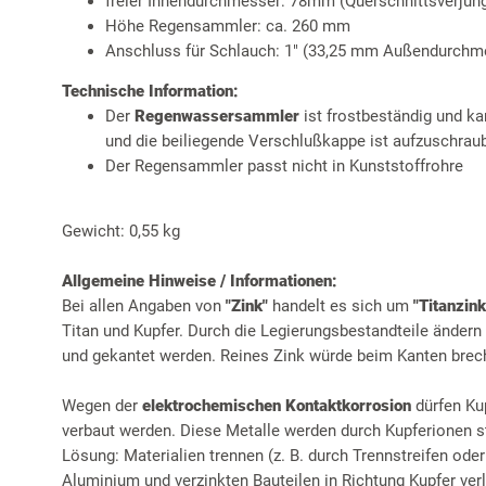
freier Innendurchmesser: 78mm (Querschnittsverjün
Höhe Regensammler: ca. 260 mm
Anschluss für Schlauch: 1" (33,25 mm Außendurchm
Technische Information:
Der
Regenwassersammler
ist frostbeständig und k
und die beiliegende Verschlußkappe ist aufzuschrau
Der Regensammler passt nicht in Kunststoffrohre
Gewicht: 0,55 kg
Allgemeine Hinweise / Informationen:
Bei allen Angaben von
"Zink"
handelt es sich um
"Titanzink
Titan und Kupfer. Durch die Legierungsbestandteile ändern
und gekantet werden. Reines Zink würde beim Kanten brec
Wegen der
elektrochemischen Kontaktkorrosion
dürfen Ku
verbaut werden. Diese Metalle werden durch Kupferionen st
Lösung: Materialien trennen (z. B. durch Trennstreifen ode
Aluminium und verzinkten Bauteilen in Richtung Kupfer ver