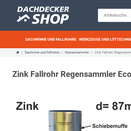
DACHRINNE UND FALLROHRE
WERKZEUGE UND LÖTTECHNI
Dachrinne und Fallrohre
Wassersammler
Zink Fallrohr Regensa
Zink Fallrohr Regensammler E