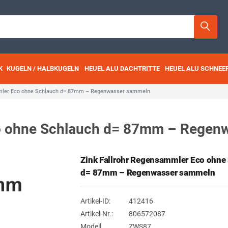
K
KUGELN / HALBKUGELN
HEUEL ALU DACHTRITTE
HEUEL ALU SCHNEE
mmler Eco ohne Schlauch d= 87mm – Regenwasser sammeln
co ohne Schlauch d= 87mm – Regen
Zink Fallrohr Regensammler Eco ohne
d= 87mm – Regenwasser sammeln
Artikel-ID:
412416
Artikel-Nr.:
806572087
Modell
ZWS87