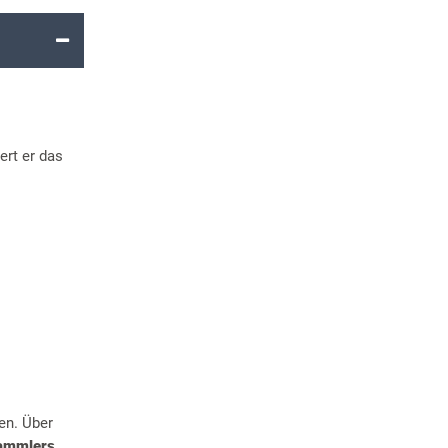
ert er das
en. Über
ammlers
.