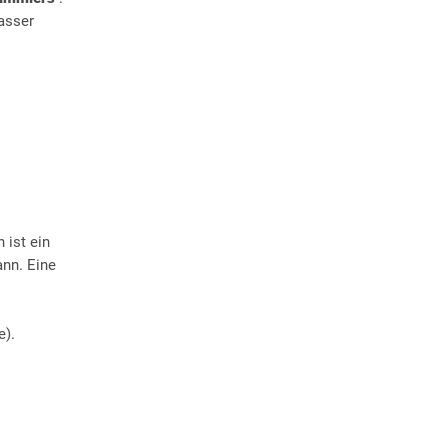
asser
n ist ein
nn. Eine
e).