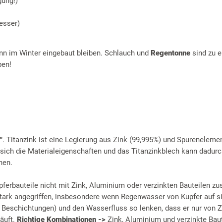
gung!)
esser)
ann im Winter eingebaut bleiben. Schlauch und
Regentonne
sind zu e
ben!
"
. Titanzink ist eine Legierung aus Zink (99,995%) und Spureneleme
 sich die Materialeigenschaften und das Titanzinkblech kann dadurc
hen.
pferbauteile nicht mit Zink, Aluminium oder verzinkten Bauteilen 
ark angegriffen, insbesondere wenn Regenwasser von Kupfer auf sie
r Beschichtungen) und den Wasserfluss so lenken, dass er nur von Z
läuft.
Richtige Kombinationen ->
Zink, Aluminium und verzinkte Baut