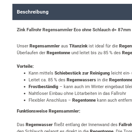
Beschreibung
Zink Fallrohr Regensammler Eco ohne Schlauch d= 87mm 
Unser
Regensammler
aus
Titanzink
ist ideal für die
Regen
Überlaufen der
Regentonne
und leitet bis zu 85 % des
Rege
Vorteile:
Kann mittels
Schiebestück zur Reinigung
leicht ein
Leitet ca. 85 % des
Regenwassers
in die
Regentonn
Frostbeständig
– kann auch im Winter eingebaut ble
Nahtloser Einbau ohne Lötarbeiten in das Fallrohr
Flexibler Anschluss –
Regentonne
kann auch entfern
Funktionsweise Regensammler:
Das
Regenwasser
fließt entlang der Innenwand des
Fallro
den Schlauch gelangt es direkt in die
Regentonne
. Die Ton