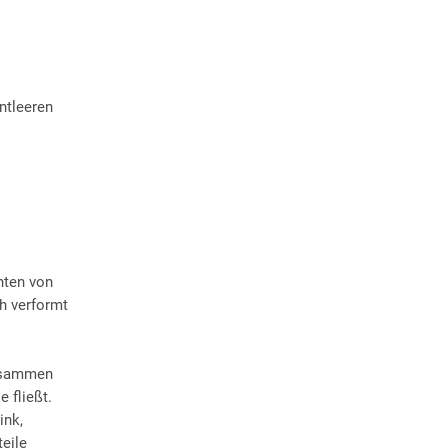
ntleeren
nten von
h verformt
zusammen
 fließt.
ink,
eile