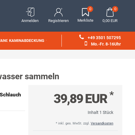
0
0
Merkliste
Anmelden
Registrieren
0,00 EUR
+49 3501 507295
FANG
KAMINABDECKUNG
Mo.-Fr. 8-16Uhr
wasser sammeln
*
39,89 EUR
 Schlauch
Inhalt
1
Stück
* inkl. ges. MwSt. zzgl.
Versandkosten