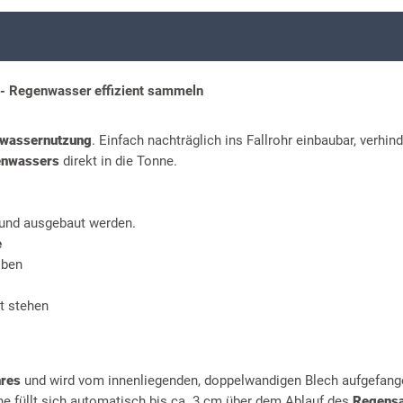
- Regenwasser effizient sammeln
wassernutzung
. Einfach nachträglich ins Fallrohr einbaubar, verhind
nwassers
direkt in die Tonne.
- und ausgebaut werden.
e
iben
t stehen
hres
und wird vom innenliegenden, doppelwandigen Blech aufgefang
ne füllt sich automatisch bis ca. 3 cm über dem Ablauf des
Regens