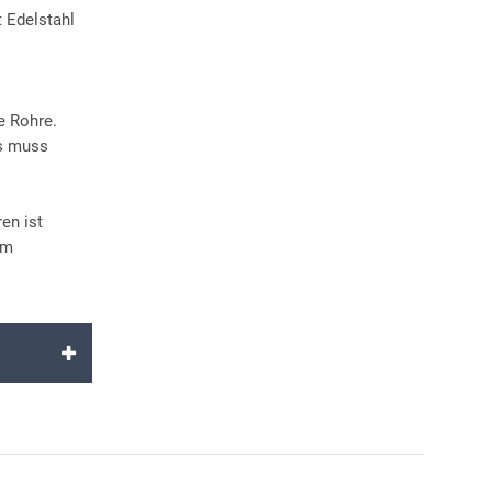
 Edelstahl
e Rohre.
es muss
en ist
em