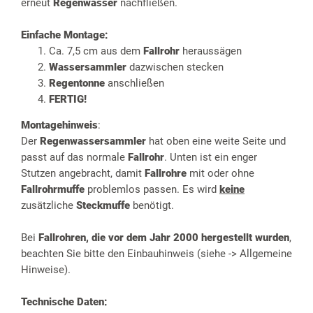
erneut
Regenwasser
nachfließen.
Einfache Montage:
Ca. 7,5 cm aus dem
Fallrohr
heraussägen
Wassersammler
dazwischen stecken
Regentonne
anschließen
FERTIG!
Montagehinweis
:
Der
Regenwassersammler
hat oben eine weite Seite und
passt auf das normale
Fallrohr
. Unten ist ein enger
Stutzen angebracht, damit
Fallrohre
mit oder ohne
Fallrohrmuffe
problemlos passen. Es wird
keine
zusätzliche
Steckmuffe
benötigt.
Bei
Fallrohren, die vor dem Jahr 2000 hergestellt wurden
,
beachten Sie bitte den Einbauhinweis (siehe -> Allgemeine
Hinweise).
Technische Daten: