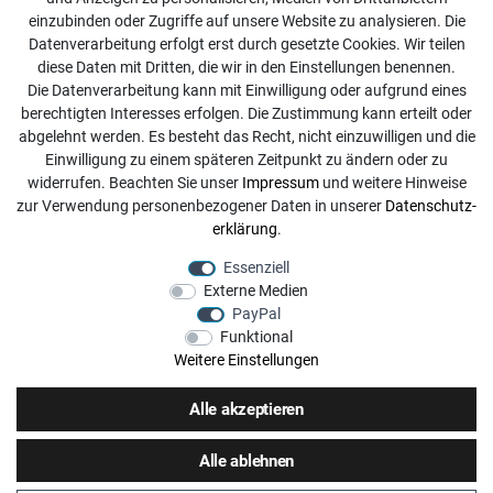
einzubinden oder Zugriffe auf unsere Website zu analysieren. Die
Kontakt
Datenverarbeitung erfolgt erst durch gesetzte Cookies. Wir teilen
diese Daten mit Dritten, die wir in den Einstellungen benennen.
info@dachdecker-shop.de
Die Datenverarbeitung kann mit Einwilligung oder aufgrund eines
berechtigten Interesses erfolgen. Die Zustimmung kann erteilt oder
+49 3501 507295
abgelehnt werden. Es besteht das Recht, nicht einzuwilligen und die
Montag - Freitag, 08:00 - 16:00
Einwilligung zu einem späteren Zeitpunkt zu ändern oder zu
widerrufen. Beachten Sie unser
Impressum
und weitere Hinweise
Anrufe aus dem dt. Festnetz zum Ortstarif, Preise aus dem
zur Verwendung personenbezogener Daten in unserer
Daten­schutz­
Mobilfunknetz ggf. abweichend (abhängig vom Provider).
erklärung
.
Essenziell
Externe Medien
PayPal
Funktional
Weitere Einstellungen
Alle akzeptieren
Alle ablehnen