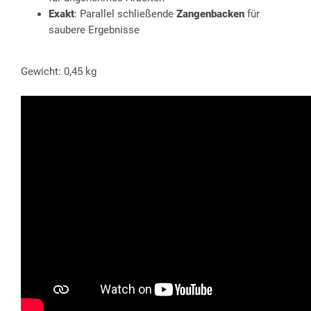
Exakt
: Parallel schließende
Zangenbacken
für
saubere Ergebnisse
Gewicht: 0,45 kg