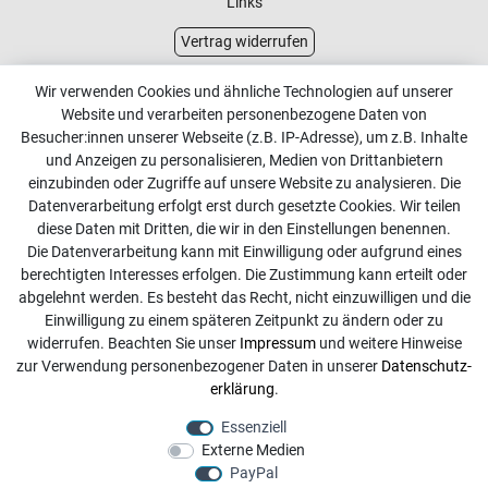
Links
Vertrag widerrufen
Kundenservice
Wir verwenden Cookies und ähnliche Technologien auf unserer
Website und verarbeiten personenbezogene Daten von
Kontakt
Besucher:innen unserer Webseite (z.B. IP-Adresse), um z.B. Inhalte
Online Retourenservice
und Anzeigen zu personalisieren, Medien von Drittanbietern
einzubinden oder Zugriffe auf unsere Website zu analysieren. Die
Kontakt
Datenverarbeitung erfolgt erst durch gesetzte Cookies. Wir teilen
diese Daten mit Dritten, die wir in den Einstellungen benennen.
info@dachdecker-shop.de
Die Datenverarbeitung kann mit Einwilligung oder aufgrund eines
berechtigten Interesses erfolgen. Die Zustimmung kann erteilt oder
+49 3501 507295
abgelehnt werden. Es besteht das Recht, nicht einzuwilligen und die
Montag - Freitag, 08:00 - 16:00
Einwilligung zu einem späteren Zeitpunkt zu ändern oder zu
widerrufen. Beachten Sie unser
Impressum
und weitere Hinweise
Anrufe aus dem dt. Festnetz zum Ortstarif, Preise aus dem
zur Verwendung personenbezogener Daten in unserer
Daten­schutz­
Mobilfunknetz ggf. abweichend (abhängig vom Provider).
erklärung
.
Essenziell
Externe Medien
PayPal