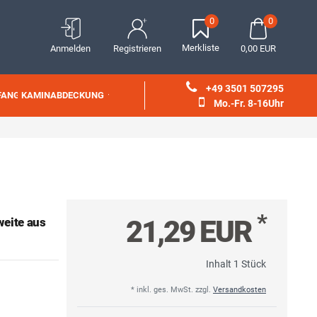
0
0
Merkliste
Anmelden
Registrieren
0,00 EUR
+49 3501 507295
FANG
KAMINABDECKUNG
Mo.-Fr. 8-16Uhr
*
21,29 EUR
eite aus
Inhalt
1
Stück
* inkl. ges. MwSt. zzgl.
Versandkosten