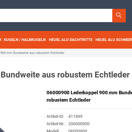
K
KUGELN / HALBKUGELN
HEUEL ALU DACHTRITTE
HEUEL ALU SCHNEE
 900 mm Bundweite aus robustem Echtleder
Bundweite aus robustem Echtleder
06000900 Lederkoppel 900 mm Bundw
robustem Echtleder
Artikel-ID:
411499
Artikel-Nr.:
206000900
Modell
06000900