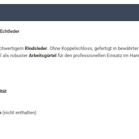
Echtleder
ochwertigem
Rindsleder
. Ohne Koppelschloss, gefertigt in bewährter
l als robuster
Arbeitsgürtel
für den professionellen Einsatz im Han
ität
n
(nicht enthalten)