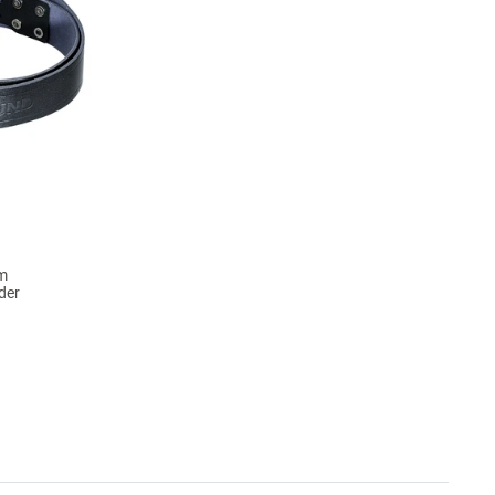
m
der