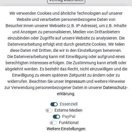
Kundenservice
Wir verwenden Cookies und ähnliche Technologien auf unserer
Website und verarbeiten personenbezogene Daten von
Kontakt
Besucher:innen unserer Webseite (z.B. IP-Adresse), um z.B. Inhalte
Online Retourenservice
und Anzeigen zu personalisieren, Medien von Drittanbietern
einzubinden oder Zugriffe auf unsere Website zu analysieren. Die
Kontakt
Datenverarbeitung erfolgt erst durch gesetzte Cookies. Wir teilen
diese Daten mit Dritten, die wir in den Einstellungen benennen.
info@dachdecker-shop.de
Die Datenverarbeitung kann mit Einwilligung oder aufgrund eines
berechtigten Interesses erfolgen. Die Zustimmung kann erteilt oder
+49 3501 507295
abgelehnt werden. Es besteht das Recht, nicht einzuwilligen und die
Montag - Freitag, 08:00 - 16:00
Einwilligung zu einem späteren Zeitpunkt zu ändern oder zu
widerrufen. Beachten Sie unser
Impressum
und weitere Hinweise
Anrufe aus dem dt. Festnetz zum Ortstarif, Preise aus dem
zur Verwendung personenbezogener Daten in unserer
Daten­schutz­
Mobilfunknetz ggf. abweichend (abhängig vom Provider).
erklärung
.
Essenziell
Externe Medien
PayPal
Funktional
Weitere Einstellungen