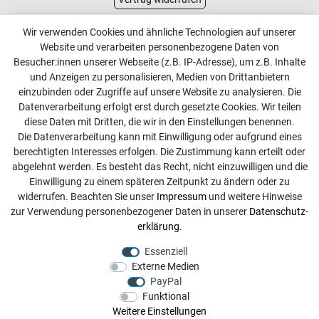
Kundenservice
Wir verwenden Cookies und ähnliche Technologien auf unserer
Website und verarbeiten personenbezogene Daten von
Kontakt
Besucher:innen unserer Webseite (z.B. IP-Adresse), um z.B. Inhalte
Online Retourenservice
und Anzeigen zu personalisieren, Medien von Drittanbietern
einzubinden oder Zugriffe auf unsere Website zu analysieren. Die
Kontakt
Datenverarbeitung erfolgt erst durch gesetzte Cookies. Wir teilen
diese Daten mit Dritten, die wir in den Einstellungen benennen.
info@dachdecker-shop.de
Die Datenverarbeitung kann mit Einwilligung oder aufgrund eines
berechtigten Interesses erfolgen. Die Zustimmung kann erteilt oder
+49 3501 507295
abgelehnt werden. Es besteht das Recht, nicht einzuwilligen und die
Montag - Freitag, 08:00 - 16:00
Einwilligung zu einem späteren Zeitpunkt zu ändern oder zu
widerrufen. Beachten Sie unser
Impressum
und weitere Hinweise
Anrufe aus dem dt. Festnetz zum Ortstarif, Preise aus dem
zur Verwendung personenbezogener Daten in unserer
Daten­schutz­
Mobilfunknetz ggf. abweichend (abhängig vom Provider).
erklärung
.
Essenziell
Externe Medien
PayPal
Funktional
Weitere Einstellungen