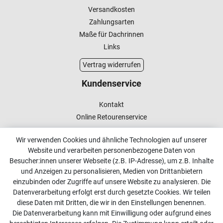
Versandkosten
Zahlungsarten
Maße für Dachrinnen
Links
Vertrag widerrufen
Kundenservice
Kontakt
Online Retourenservice
Kontakt
Wir verwenden Cookies und ähnliche Technologien auf unserer
Website und verarbeiten personenbezogene Daten von
info@dachdecker-shop.de
Besucher:innen unserer Webseite (z.B. IP-Adresse), um z.B. Inhalte
und Anzeigen zu personalisieren, Medien von Drittanbietern
+49 3501 507295
einzubinden oder Zugriffe auf unsere Website zu analysieren. Die
Montag - Freitag, 08:00 - 16:00
Datenverarbeitung erfolgt erst durch gesetzte Cookies. Wir teilen
diese Daten mit Dritten, die wir in den Einstellungen benennen.
Anrufe aus dem dt. Festnetz zum Ortstarif, Preise aus dem
Die Datenverarbeitung kann mit Einwilligung oder aufgrund eines
Mobilfunknetz ggf. abweichend (abhängig vom Provider).