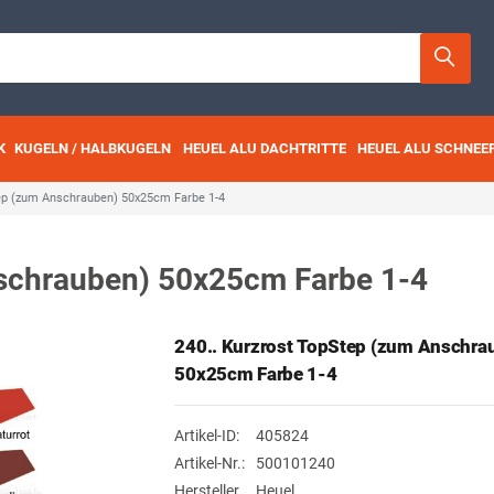
K
KUGELN / HALBKUGELN
HEUEL ALU DACHTRITTE
HEUEL ALU SCHNEE
tep (zum Anschrauben) 50x25cm Farbe 1-4
nschrauben) 50x25cm Farbe 1-4
240.. Kurzrost TopStep (zum Anschra
50x25cm Farbe 1-4
Artikel-ID:
405824
Artikel-Nr.:
500101240
Hersteller
Heuel