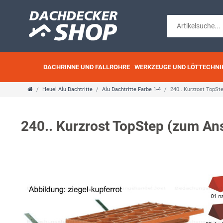
DACHRINNE UND FALLROHRE
WERKZEUGE UND LÖTTECHNI
Heuel Alu Dachtritte
Alu Dachtritte Farbe 1-4
240.. Kurzrost TopS
240.. Kurzrost TopStep (zum A