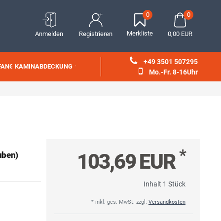
0
0
Merkliste
Anmelden
Registrieren
0,00 EUR
+49 3501 507295
FANG
KAMINABDECKUNG
Mo.-Fr. 8-16Uhr
*
103,69 EUR
uben)
Inhalt
1
Stück
* inkl. ges. MwSt. zzgl.
Versandkosten