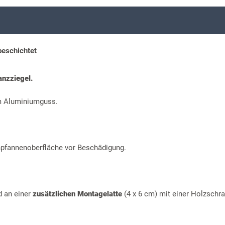
beschichtet
anzziegel.
m Aluminiumguss.
hpfannenoberfläche vor Beschädigung.
d an einer
zusätzlichen Montagelatte
(4 x 6 cm) mit einer Holzschr