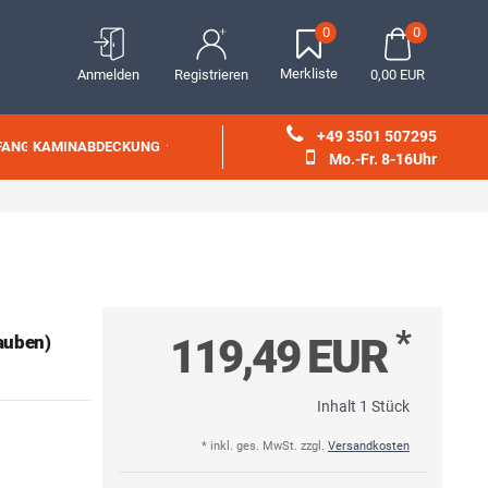
0
0
Merkliste
Anmelden
Registrieren
0,00 EUR
+49 3501 507295
FANG
KAMINABDECKUNG
Mo.-Fr. 8-16Uhr
*
119,49 EUR
auben)
Inhalt
1
Stück
* inkl. ges. MwSt. zzgl.
Versandkosten