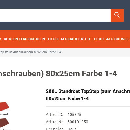
K
KUGELN / HALBKUGELN
HEUEL ALU DACHTRITTE
HEUEL ALU SCHNEE
Step (zum Anschrauben) 80x25cm Farbe 1-4
Anschrauben) 80x25cm Farbe 1-4
280.. Standrost TopStep (zum Anschr
80x25cm Farbe 1-4
Artikel-ID:
405825
Artikel-Nr.:
500101250
Hersteller
Heuel