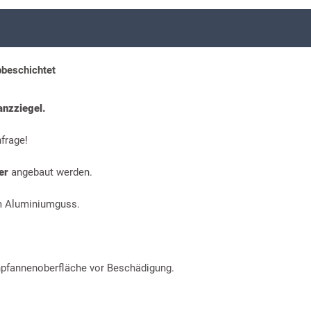
bbeschichtet
anzziegel.
frage!
der
angebaut werden.
m Aluminiumguss.
hpfannenoberfläche vor Beschädigung.