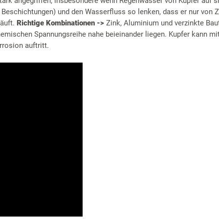
ark angegriffen, insbesondere wenn Regenwasser von Kupfer auf sie
r Beschichtungen) und den Wasserfluss so lenken, dass er nur von Z
läuft.
Richtige Kombinationen ->
Zink, Aluminium und verzinkte Baut
chemischen Spannungsreihe nahe beieinander liegen. Kupfer kann mit
rosion auftritt.