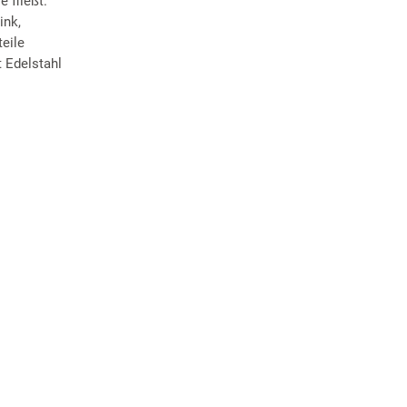
 fließt.
ink,
eile
 Edelstahl