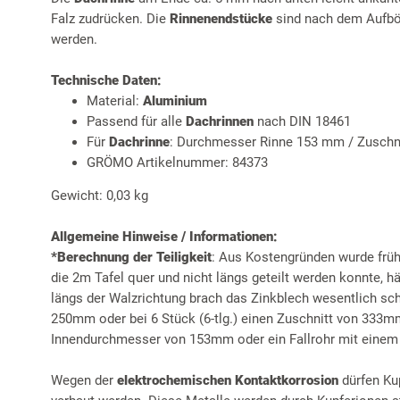
Falz zudrücken. Die
Rinnenendstücke
sind nach dem Aufbör
werden.
Technische Daten:
Material:
Aluminium
Passend für alle
Dachrinnen
nach DIN 18461
Für
Dachrinne
: Durchmesser Rinne 153 mm / Zuschnit
GRÖMO Artikelnummer: 84373
Gewicht: 0,03 kg
Allgemeine Hinweise / Informationen:
*Berechnung der Teiligkeit
: Aus Kostengründen wurde frühe
die 2m Tafel quer und nicht längs geteilt werden konnte, 
längs der Walzrichtung brach das Zinkblech wesentlich schne
250mm oder bei 6 Stück (6-tlg.) einen Zuschnitt von 333m
Innendurchmesser von 153mm oder ein Fallrohr mit eine
Wegen der
elektrochemischen Kontaktkorrosion
dürfen Ku