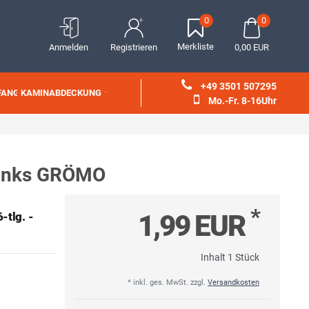
0
0
Merkliste
Anmelden
Registrieren
0,00 EUR
+49 3501 507295
FANG
KAMINABDECKUNG
Mo.-Fr. 8-16Uhr
/links GRÖMO
*
1,99 EUR
-tlg. -
Inhalt
1
Stück
* inkl. ges. MwSt. zzgl.
Versandkosten