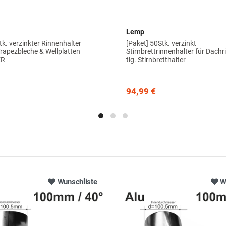
Lemp
tk. verzinkter Rinnenhalter
[Paket] 50Stk. verzinkt
Trapezbleche & Wellplatten
Stirnbrettrinnenhalter für Dach
ER
tlg. Stirnbretthalter
94,99 €
Wunschliste
W