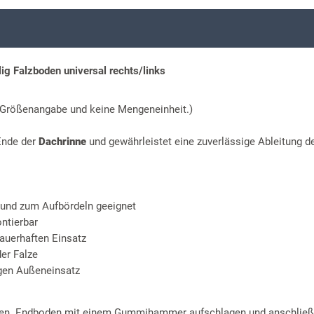
g Falzboden universal rechts/links
ne Größenangabe und keine Mengeneinheit.)
Ende der
Dachrinne
und gewährleistet eine zuverlässige Ableitung d
 und zum Aufbördeln geeignet
ntierbar
auerhaften Einsatz
er Falze
igen Außeneinsatz
ten. Endboden mit einem Gummihammer aufschlagen und anschlie