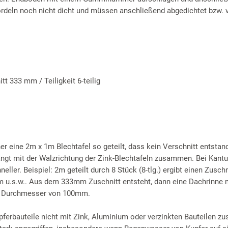
deln noch nicht dicht und müssen anschließend abgedichtet bzw. v
t 333 mm / Teiligkeit 6-teilig
r eine 2m x 1m Blechtafel so geteilt, dass kein Verschnitt entstan
hängt mit der Walzrichtung der Zink-Blechtafeln zusammen. Bei Kant
ller. Beispiel: 2m geteilt durch 8 Stück (8-tlg.) ergibt einen Zuschn
m u.s.w.. Aus dem 333mm Zuschnitt entsteht, dann eine Dachrinne 
m Durchmesser von 100mm.
pferbauteile nicht mit Zink, Aluminium oder verzinkten Bauteilen 