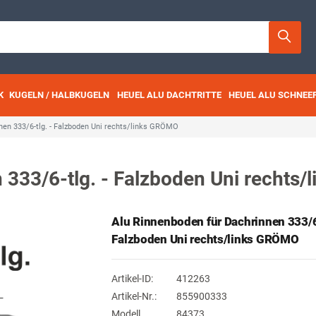
K
KUGELN / HALBKUGELN
HEUEL ALU DACHTRITTE
HEUEL ALU SCHNEE
nen 333/6-tlg. - Falzboden Uni rechts/links GRÖMO
 333/6-tlg. - Falzboden Uni rechts
Alu Rinnenboden für Dachrinnen 333/6
Falzboden Uni rechts/links GRÖMO
Artikel-ID:
412263
Artikel-Nr.:
855900333
Modell
84373