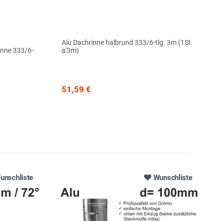
Alu Dachrinne halbrund 333/6-tlg. 3m (1St
rinne 333/6-
a'3m)
51,59 €
unschliste
Wunschliste