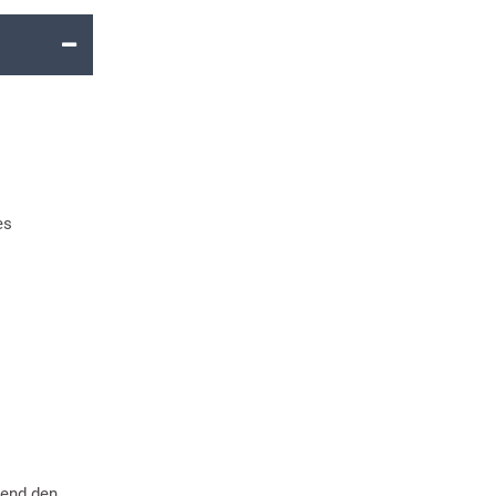
es
ßend den