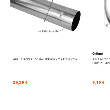
Grömo
Alu Fallrohr rund d=100mm 2m (1St a'2m)
Alu Fallro
Einzug - A
39,39 €
9,19 €