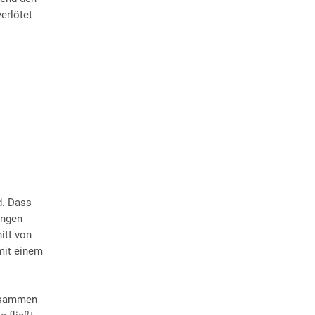
erlötet
d. Dass
ungen
itt von
mit einem
zusammen