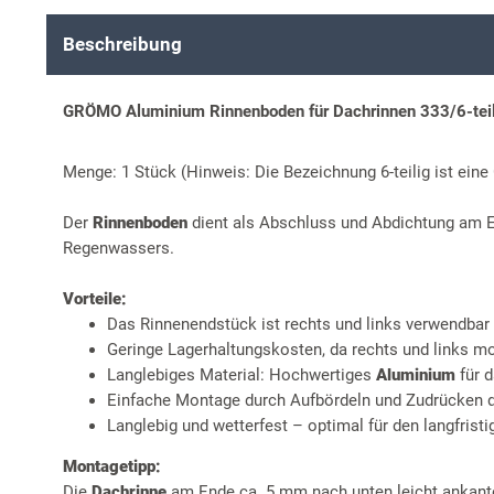
Beschreibung
GRÖMO Aluminium Rinnenboden für Dachrinnen 333/6-teili
Menge: 1 Stück (Hinweis: Die Bezeichnung 6-teilig ist ei
Der
Rinnenboden
dient als Abschluss und Abdichtung am 
Regenwassers.
Vorteile:
Das Rinnenendstück ist rechts und links verwendbar
Geringe Lagerhaltungskosten, da rechts und links mo
Langlebiges Material: Hochwertiges
Aluminium
für d
Einfache Montage durch Aufbördeln und Zudrücken d
Langlebig und wetterfest – optimal für den langfrist
Montagetipp:
Die
Dachrinne
am Ende ca. 5 mm nach unten leicht ankan