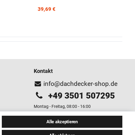
39,69 €
Kontakt
info@dachdecker-shop.de
+49 3501 507295
Montag - Freitag, 08:00 - 16:00
Anrufe aus dem dt. Festnetz zum Ortstarif, Preise aus
Alle akzeptieren
dem Mobilfunknetz ggf. abweichend (abhängig vom
Provider).