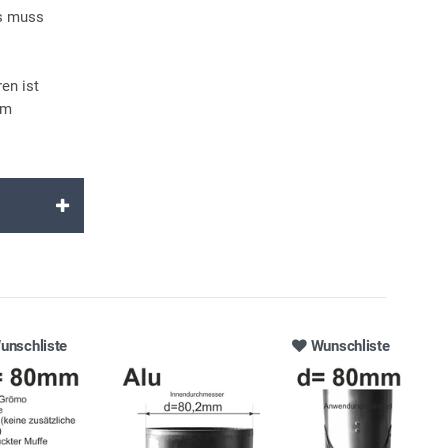
es muss
en ist
em
unschliste
Wunschliste