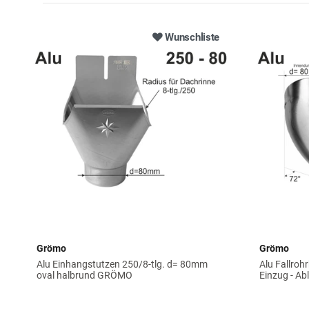
Wunschliste
Grömo
Grömo
Alu Einhangstutzen 250/8-tlg. d= 80mm
Alu Fallro
oval halbrund GRÖMO
Einzug - A