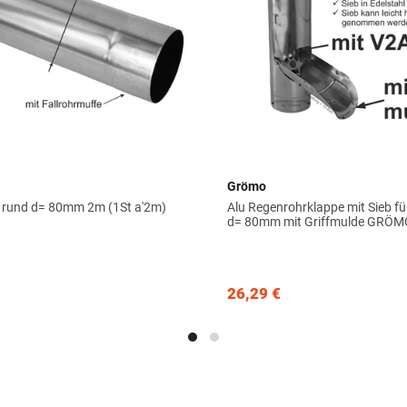
Grömo
r rund d= 80mm 2m (1St a'2m)
Alu Regenrohrklappe mit Sieb für
d= 80mm mit Griffmulde GRÖM
26,29 €