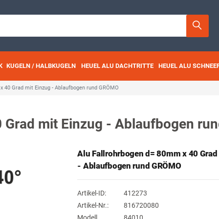
K
KUGELN / HALBKUGELN
HEUEL ALU DACHTRITTE
HEUEL ALU SCHNEE
 x 40 Grad mit Einzug - Ablaufbogen rund GRÖMO
0 Grad mit Einzug - Ablaufbogen r
Alu Fallrohrbogen d= 80mm x 40 Grad
- Ablaufbogen rund GRÖMO
Artikel-ID:
412273
Artikel-Nr.:
816720080
Modell
84010