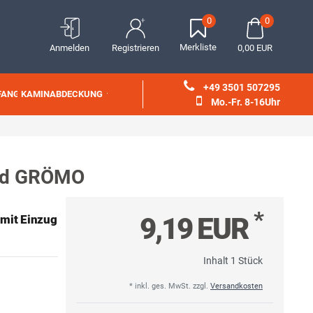
0
0
Merkliste
Anmelden
Registrieren
0,00 EUR
+49 3501 507295
FANG
KAMINABDECKUNG
Mo.-Fr. 8-16Uhr
und GRÖMO
*
9,19 EUR
 mit Einzug
Inhalt
1
Stück
* inkl. ges. MwSt. zzgl.
Versandkosten