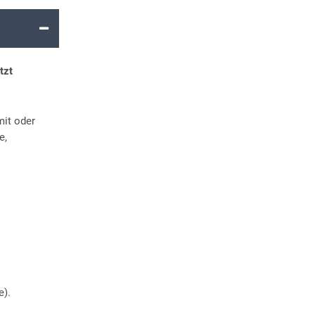
tzt
mit oder
e,
e).