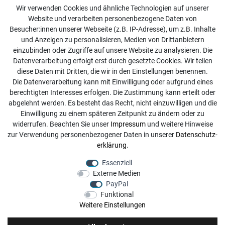
Kundenservice
Wir verwenden Cookies und ähnliche Technologien auf unserer
Website und verarbeiten personenbezogene Daten von
Kontakt
Besucher:innen unserer Webseite (z.B. IP-Adresse), um z.B. Inhalte
Online Retourenservice
und Anzeigen zu personalisieren, Medien von Drittanbietern
einzubinden oder Zugriffe auf unsere Website zu analysieren. Die
Kontakt
Datenverarbeitung erfolgt erst durch gesetzte Cookies. Wir teilen
diese Daten mit Dritten, die wir in den Einstellungen benennen.
info@dachdecker-shop.de
Die Datenverarbeitung kann mit Einwilligung oder aufgrund eines
berechtigten Interesses erfolgen. Die Zustimmung kann erteilt oder
+49 3501 507295
abgelehnt werden. Es besteht das Recht, nicht einzuwilligen und die
Montag - Freitag, 08:00 - 16:00
Einwilligung zu einem späteren Zeitpunkt zu ändern oder zu
widerrufen. Beachten Sie unser
Impressum
und weitere Hinweise
Anrufe aus dem dt. Festnetz zum Ortstarif, Preise aus dem
zur Verwendung personenbezogener Daten in unserer
Daten­schutz­
Mobilfunknetz ggf. abweichend (abhängig vom Provider).
erklärung
.
Essenziell
Externe Medien
PayPal
Funktional
Weitere Einstellungen