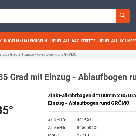
K
KUGELN / HALBKUGELN
HEUEL ALU DACHTRITTE
HEUEL ALU SCHNEE
m x 85 Grad mit Einzug - Ablaufbogen rund GRÖMO
85 Grad mit Einzug - Ablaufbogen
Zink Fallrohrbogen d=100mm x 85 Gra
Einzug - Ablaufbogen rund GRÖMO
Artikel-ID:
401593
Artikel-Nr.:
806650100
Modell
62210