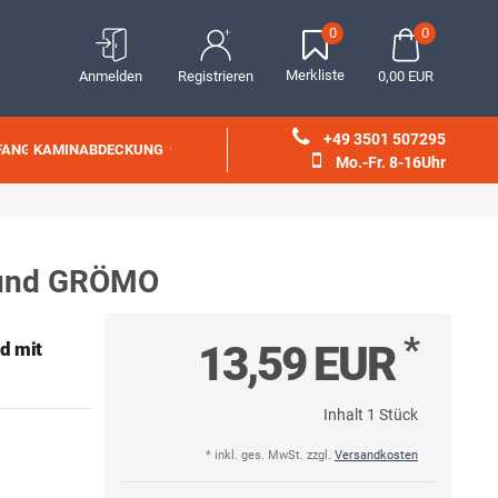
0
0
Merkliste
Anmelden
Registrieren
0,00 EUR
+49 3501 507295
FANG
KAMINABDECKUNG
Mo.-Fr. 8-16Uhr
 rund GRÖMO
*
13,59 EUR
d mit
Inhalt
1
Stück
* inkl. ges. MwSt. zzgl.
Versandkosten