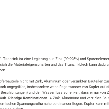
"
. Titanzink ist eine Legierung aus Zink (99,995%) und Spureneleme
 sich die Materialeigenschaften und das Titanzinkblech kann dadurc
hen.
pferbauteile nicht mit Zink, Aluminium oder verzinkten Bauteilen 
ark angegriffen, insbesondere wenn Regenwasser von Kupfer auf sie
r Beschichtungen) und den Wasserfluss so lenken, dass er nur von Z
läuft.
Richtige Kombinationen ->
Zink, Aluminium und verzinkte Baut
chemischen Spannungsreihe nahe beieinander liegen. Kupfer kann mit