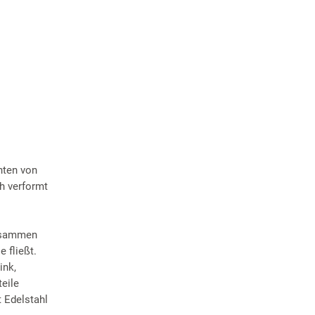
nten von
h verformt
zusammen
 fließt.
ink,
eile
 Edelstahl