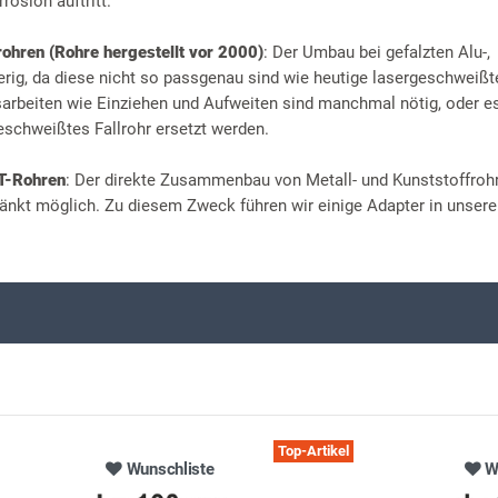
rosion auftritt.
rohren (Rohre hergestellt vor 2000)
: Der Umbau bei gefalzten Alu-,
erig, da diese nicht so passgenau sind wie heutige lasergeschweißt
beiten wie Einziehen und Aufweiten sind manchmal nötig, oder 
eschweißtes Fallrohr ersetzt werden.
HT-Rohren
: Der direkte Zusammenbau von Metall- und Kunststoffrohr
änkt möglich. Zu diesem Zweck führen wir einige Adapter in unser
Top-Artikel
Wunschliste
W