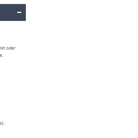
mit oder
e,
e).