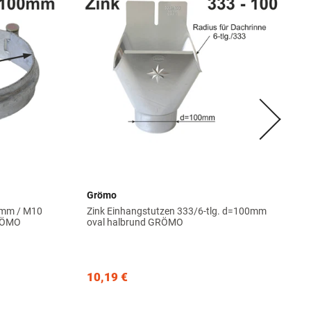
Grömo
0 mm / M10
Zink Einhangstutzen 333/6-tlg. d=100mm
GRÖMO
oval halbrund GRÖMO
10,19 €