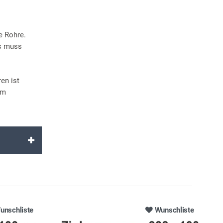
e Rohre.
es muss
en ist
em
unschliste
Wunschliste