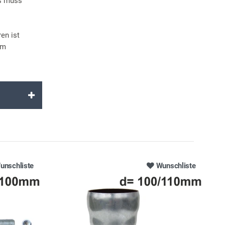
es muss
en ist
em
unschliste
Wunschliste