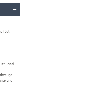
nd fügt
ist. Ideal
erkzeuge.
ante und