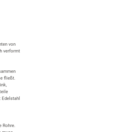
nten von
h verformt
zusammen
 fließt.
ink,
eile
 Edelstahl
e Rohre.