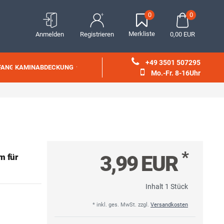
0
0
Merkliste
Anmelden
Registrieren
0,00 EUR
+49 3501 507295
FANG
KAMINABDECKUNG
Mo.-Fr. 8-16Uhr
*
3,99 EUR
m für
Inhalt
1
Stück
* inkl. ges. MwSt. zzgl.
Versandkosten