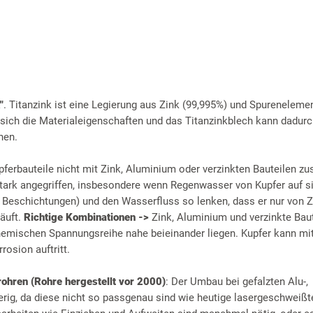
"
. Titanzink ist eine Legierung aus Zink (99,995%) und Spureneleme
 sich die Materialeigenschaften und das Titanzinkblech kann dadurc
hen.
pferbauteile nicht mit Zink, Aluminium oder verzinkten Bauteilen 
ark angegriffen, insbesondere wenn Regenwasser von Kupfer auf sie
r Beschichtungen) und den Wasserfluss so lenken, dass er nur von Z
läuft.
Richtige Kombinationen ->
Zink, Aluminium und verzinkte Baut
chemischen Spannungsreihe nahe beieinander liegen. Kupfer kann mit
rosion auftritt.
rohren (Rohre hergestellt vor 2000)
: Der Umbau bei gefalzten Alu-,
erig, da diese nicht so passgenau sind wie heutige lasergeschweißt