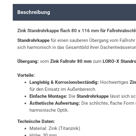
Beschreibung
Zink Standrohrkappe flach 80 x 116 mm für Fallrohrabsch
Standrohrkappe
für einen sauberen Übergang vom Fallroh
sich harmonisch in das Gesamtbild Ihrer Dachentwässerun
Übergang:
vom
Zink Fallrohr 80 mm
zum
LORO-X Standr
Vorteile:
Langlebig & Korrosionsbeständig:
Hochwertiges
Zi
für den Einsatz im Außenbereich.
Einfache Montage:
Die
Standrohrkappe
lässt sich sc
Ästhetische Aufwertung:
Die schlichte, flache Form
harmonische Optik.
Technische Daten:
Material: Zink (Titanzink)
Höhe: 30 mm