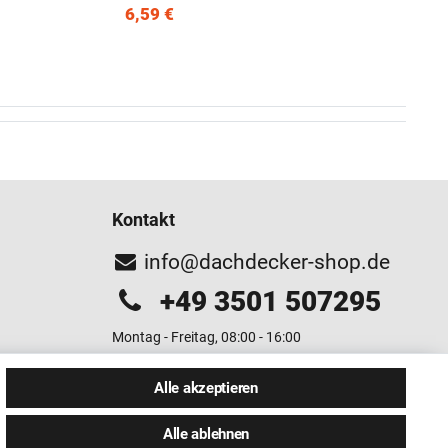
6,59 €
Kontakt
info@dachdecker-shop.de
+49 3501 507295
Montag - Freitag, 08:00 - 16:00
Anrufe aus dem dt. Festnetz zum Ortstarif, Preise aus
Alle akzeptieren
dem Mobilfunknetz ggf. abweichend (abhängig vom
Provider).
Alle ablehnen