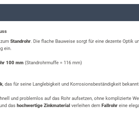
luss
r zum
Standrohr
. Die flache Bauweise sorgt für eine dezente Optik u
g ein.
ohr 100 mm
(Standrohrmuffe = 116 mm)
nk
, das für seine Langlebigkeit und Korrosionsbeständigkeit bekannt 
hnell und problemlos auf das Rohr aufsetzen, ohne komplizierte W
 und das
hochwertige Zinkmaterial
verleihen dem
Fallrohr
eine eleg