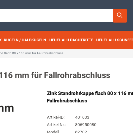
K
KUGELN / HALBKUGELN
HEUEL ALU DACHTRITTE
HEUEL ALU SCHNEE
pe flach 80 x 116 mm für Fallrohrabschluss
 116 mm für Fallrohrabschluss
Zink Standrohrkappe flach 80 x 116 m
Fallrohrabschluss
Artikel-ID:
401633
Artikel-Nr.:
806950080
Modell
62702