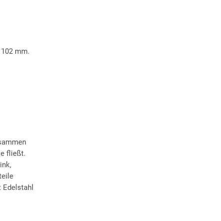
n 102 mm.
.
zusammen
 fließt.
ink,
eile
 Edelstahl