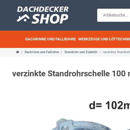
DACHRINNE UND FALLROHRE
WERKZEUGE UND LÖTTECHNI
Dachrinne und Fallrohre
Standrohr und Zubehör
verzinkte Standr
verzinkte Standrohrschelle 10