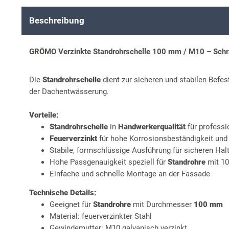
Beschreibung
GRÖMO Verzinkte Standrohrschelle 100 mm / M10 – Schra
Die
Standrohrschelle
dient zur sicheren und stabilen Befe
der Dachentwässerung.
Vorteile:
Standrohrschelle
in
Handwerkerqualität
für profess
Feuerverzinkt
für hohe Korrosionsbeständigkeit und
Stabile, formschlüssige Ausführung für sicheren Hal
Hohe Passgenauigkeit speziell für
Standrohre
mit 1
Einfache und schnelle Montage an der Fassade
Technische Details:
Geeignet für
Standrohre
mit Durchmesser
100 mm
Material: feuerverzinkter Stahl
Gewindemutter: M10 galvanisch verzinkt