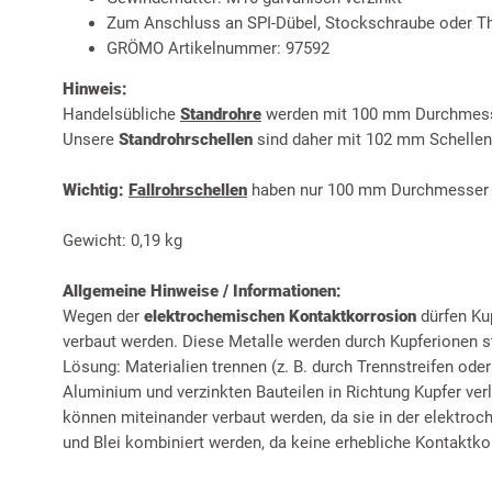
Zum Anschluss an SPI-Dübel, Stockschraube oder 
GRÖMO Artikelnummer: 97592
Hinweis:
Handelsübliche
Standrohre
werden mit 100 mm Durchmesse
Unsere
Standrohrschellen
sind daher mit 102 mm Schellen
Wichtig:
Fallrohrschellen
haben nur 100 mm Durchmesser un
Gewicht: 0,19 kg
Allgemeine Hinweise / Informationen:
Wegen der
elektrochemischen Kontaktkorrosion
dürfen Ku
verbaut werden. Diese Metalle werden durch Kupferionen st
Lösung: Materialien trennen (z. B. durch Trennstreifen ode
Aluminium und verzinkten Bauteilen in Richtung Kupfer ver
können miteinander verbaut werden, da sie in der elektro
und Blei kombiniert werden, da keine erhebliche Kontaktkor