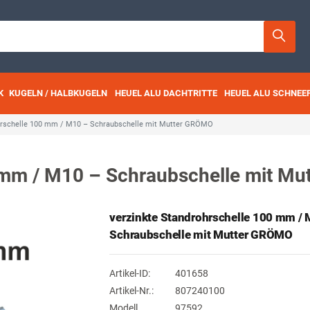
K
KUGELN / HALBKUGELN
HEUEL ALU DACHTRITTE
HEUEL ALU SCHNEE
ohrschelle 100 mm / M10 – Schraubschelle mit Mutter GRÖMO
0 mm / M10 – Schraubschelle mit M
verzinkte Standrohrschelle 100 mm /
Schraubschelle mit Mutter GRÖMO
Artikel-ID:
401658
Artikel-Nr.:
807240100
Modell
97592