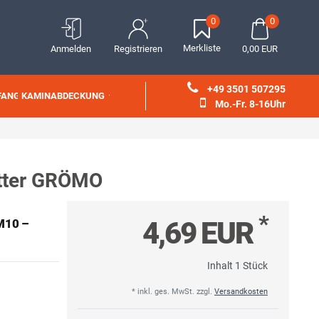
0
0
Merkliste
Anmelden
Registrieren
0,00 EUR
+49 3501 507295
FANG
KAMINABDECKUNG
Mo.-Fr. 8-16Uhr
utter GRÖMO
*
4,69 EUR
 M10 –
Inhalt
1
Stück
* inkl. ges. MwSt. zzgl.
Versandkosten