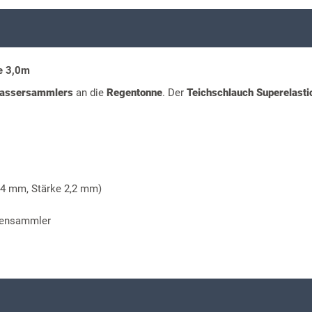
e 3,0m
assersammlers
an die
Regentonne
. Der
Teichschlauch Superelasti
,4 mm, Stärke 2,2 mm)
gensammler