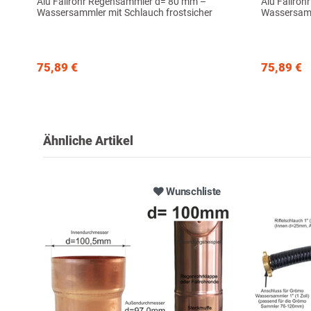
Alu Fallrohr Regensammler d= 80 mm –
Alu Fallro
Wassersammler mit Schlauch frostsicher
Wassersamm
75,89 €
75,89 €
Ähnliche Artikel
Wunschliste