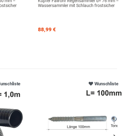
100 mm –
Kupfer Fallrohr Regensammler d= 76 mm –
ostsicher
Wassersammler mit Schlauch frostsicher
88,99 €
unschliste
Wunschliste