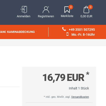
0
0
Merkliste
Anmelden
Registrieren
0,00 EUR
+49 3501 507295
FANG
KAMINABDECKUNG
Mo.-Fr. 8-16Uhr
*
16,79 EUR
Inhalt
1
Stück
* inkl. ges. MwSt. zzgl.
Versandkosten