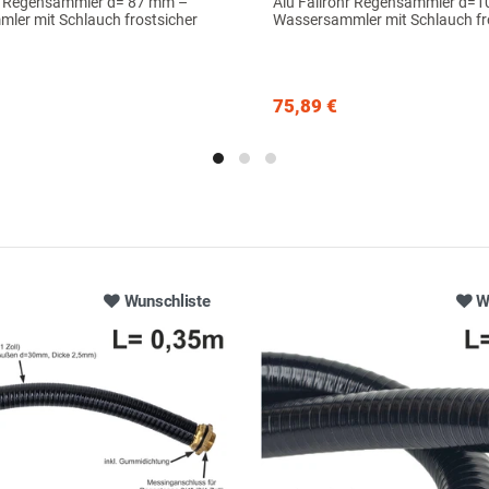
hr Regensammler d= 87 mm –
Alu Fallrohr Regensammler d=
ler mit Schlauch frostsicher
Wassersammler mit Schlauch fr
75,89 €
Wunschliste
W