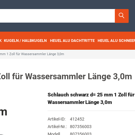
K
KUGELN / HALBKUGELN
HEUEL ALU DACHTRITTE
HEUEL ALU SCHNEE
 mm 1 Zoll für Wassersammler Länge 3,0m
oll für Wassersammler Länge 3,0m
Schlauch schwarz d= 25 mm 1 Zoll für
Wassersammler Länge 3,0m
Artikel-ID:
412452
Artikel-Nr.:
807356003
Modell
807356003